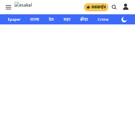
सबस्क्राईब
Epaper
ताज्या
देश
शहर
क्रीडा
Crime
साप्ताहिक