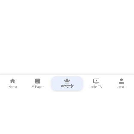
सबस्क्राईब
Home
E-Paper
लाईव्ह TV
सकाळ+