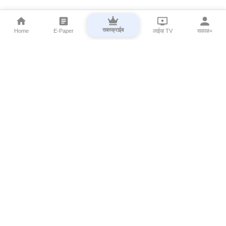
सबस्क्राईब
Home
E-Paper
लाईव्ह TV
सकाळ+
⌄
Marathi News
⌄
About Esakal
⌄
Digital Products
⌄
Sakal Programs