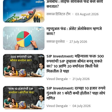
अर्थबोध : लाइफ सायकल फंड कसे कार्य
करतात?
सकाळ डिजिटल टीम
03 August 2026
म्युच्युअल फंड : ॲसेट ॲलोकेशन म्हणजे
काय?
सकाळ वृत्तसेवा
27 July 2026
SIP Investment: महिन्याला फक्त 500
रुपयांची SIP तुम्हाला श्रीमंत बनवू शकते
का? 10 आणि 20 वर्षांनंतर किती पैसे
मिळतील ते पाहा
Vinod Dengale
21 July 2026
SIP Investment: दरमहा 10 हजार रुपये
गुंतवले तर 1 कोटी कधी होतील? पाहा सोपं
गणित
Vinod Dengale
04 July 2026