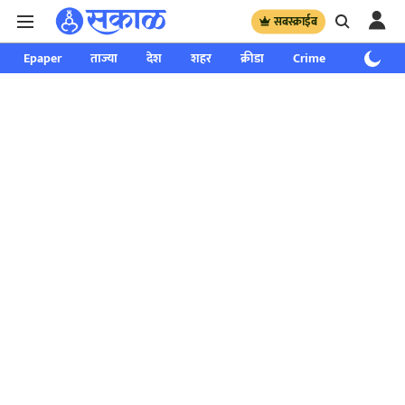
सबस्क्राईब
Epaper
ताज्या
देश
शहर
क्रीडा
Crime
साप्ताहिक