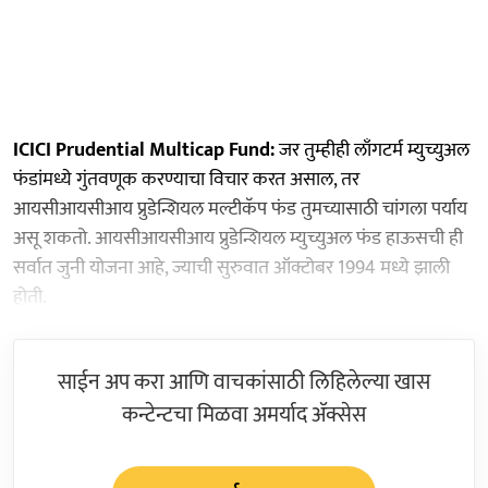
ICICI Prudential Multicap Fund:
जर तुम्हीही लाँगटर्म म्युच्युअल
फंडांमध्ये गुंतवणूक करण्याचा विचार करत असाल, तर
आयसीआयसीआय प्रुडेन्शियल मल्टीकॅप फंड तुमच्यासाठी चांगला पर्याय
असू शकतो. आयसीआयसीआय प्रुडेन्शियल म्युच्युअल फंड हाऊसची ही
सर्वात जुनी योजना आहे, ज्याची सुरुवात ऑक्टोबर 1994 मध्ये झाली
होती.
साईन अप करा आणि वाचकांसाठी लिहिलेल्या खास
कन्टेन्टचा मिळवा अमर्याद ॲक्सेस