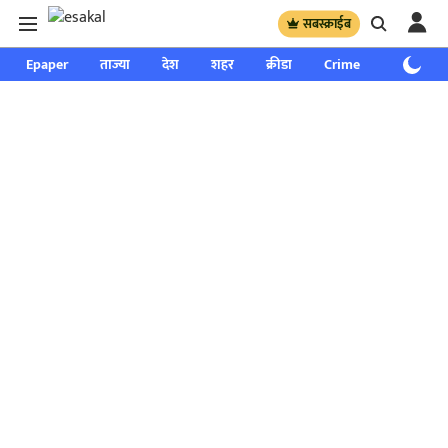
सबस्क्राईब
Epaper
ताज्या
देश
शहर
क्रीडा
Crime
साप्ताहिक