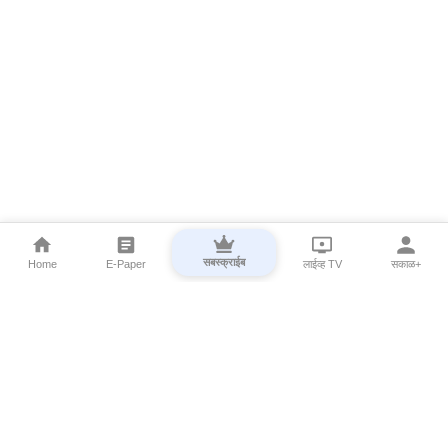
सबस्क्राईब
Home
E-Paper
लाईव्ह TV
सकाळ+