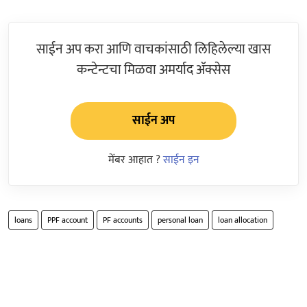
साईन अप करा आणि वाचकांसाठी लिहिलेल्या खास
कन्टेन्टचा मिळवा अमर्याद ॲक्सेस
साईन अप
मेंबर आहात ?
साईन इन
loans
PPF account
PF accounts
personal loan
loan allocation