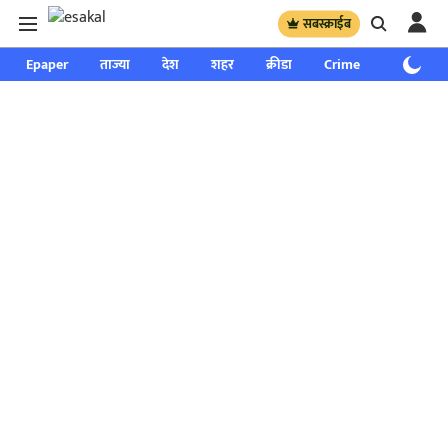
सबस्क्राईब
Epaper
ताज्या
देश
शहर
क्रीडा
Crime
साप्ताहिक