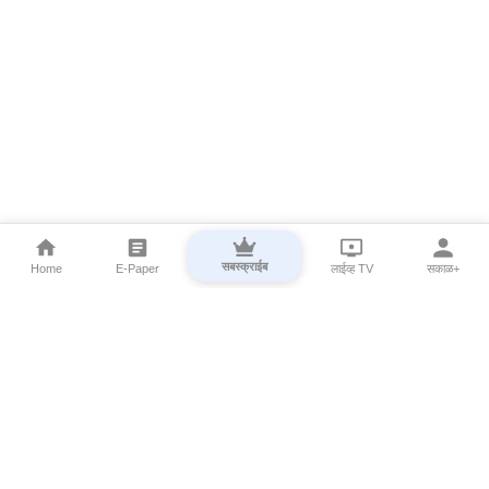
सबस्क्राईब
Home
E-Paper
लाईव्ह TV
सकाळ+
⌄
Marathi News