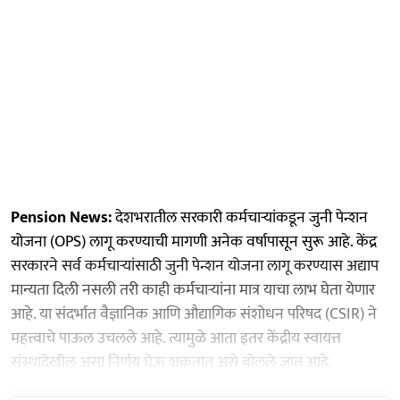
Pension News:
देशभरातील सरकारी कर्मचाऱ्यांकडून जुनी पेन्शन
योजना (OPS) लागू करण्याची मागणी अनेक वर्षापासून सुरू आहे. केंद्र
सरकारने सर्व कर्मचाऱ्यांसाठी जुनी पेन्शन योजना लागू करण्यास अद्याप
मान्यता दिली नसली तरी काही कर्मचाऱ्यांना मात्र याचा लाभ घेता येणार
आहे. या संदर्भात वैज्ञानिक आणि औद्यागिक संशोधन परिषद (CSIR) ने
महत्त्वाचे पाऊल उचलले आहे. त्यामुळे आता इतर केंद्रीय स्वायत्त
संस्थादेखील असा निर्णय घेऊ शकतात असे बोलले जात आहे.