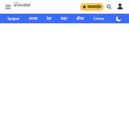
सबस्क्राईब
Epaper
ताज्या
देश
शहर
क्रीडा
Crime
साप्ताहिक