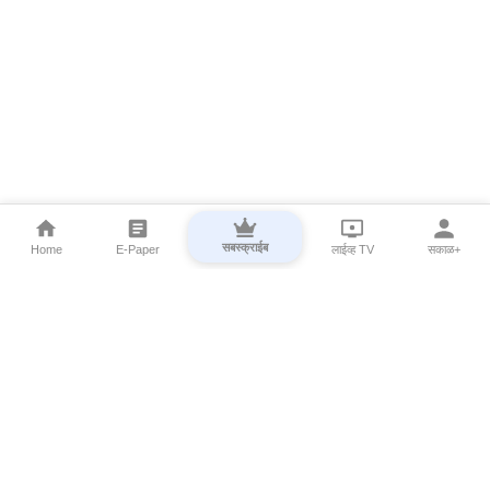
सबस्क्राईब
Home
E-Paper
लाईव्ह TV
सकाळ+
⌄
Marathi News