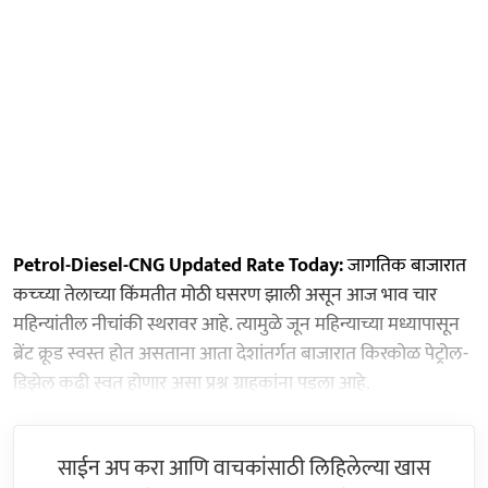
Petrol-Diesel-CNG Updated Rate Today:
जागतिक बाजारात
कच्च्या तेलाच्या किंमतीत मोठी घसरण झाली असून आज भाव चार
महिन्यांतील नीचांकी स्थरावर आहे. त्यामुळे जून महिन्याच्या मध्यापासून
ब्रेंट क्रूड स्वस्त होत असताना आता देशांतर्गत बाजारात किरकोळ पेट्रोल-
डिझेल कढी स्वत होणार असा प्रश्न ग्राहकांना पडला आहे.
साईन अप करा आणि वाचकांसाठी लिहिलेल्या खास