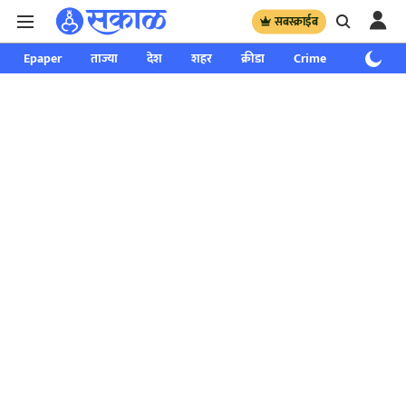
सबस्क्राईब
Epaper
ताज्या
देश
शहर
क्रीडा
Crime
साप्ताहिक