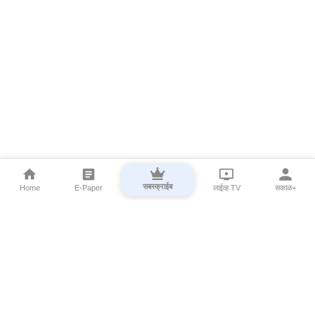
सबस्क्राईब
Home
E-Paper
लाईव्ह TV
सकाळ+