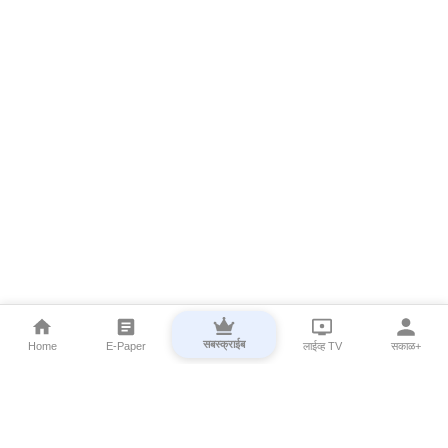
सबस्क्राईब
Home
E-Paper
लाईव्ह TV
सकाळ+