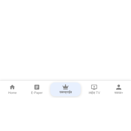
सबस्क्राईब
Home
E-Paper
लाईव्ह TV
सकाळ+