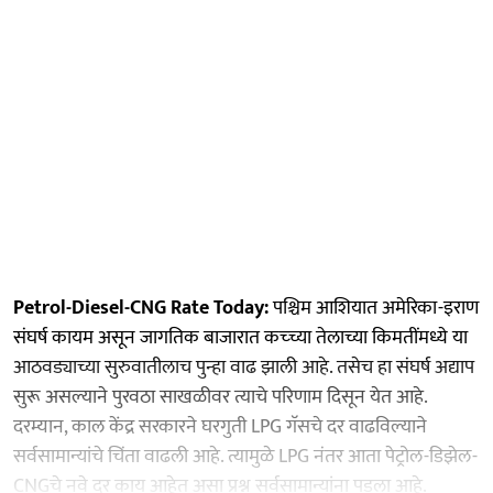
Petrol-Diesel-CNG Rate Today:
पश्चिम आशियात अमेरिका-इराण
संघर्ष कायम असून जागतिक बाजारात कच्च्या तेलाच्या किमतींमध्ये या
आठवड्याच्या सुरुवातीलाच पुन्हा वाढ झाली आहे. तसेच हा संघर्ष अद्याप
सुरू असल्याने पुरवठा साखळीवर त्याचे परिणाम दिसून येत आहे.
दरम्यान, काल केंद्र सरकारने घरगुती LPG गॅसचे दर वाढविल्याने
सर्वसामान्यांचे चिंता वाढली आहे. त्यामुळे LPG नंतर आता पेट्रोल-डिझेल-
CNGचे नवे दर काय आहेत असा प्रश्न सर्वसामान्यांना पडला आहे.