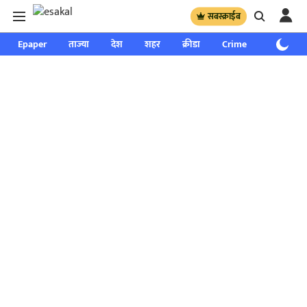
सबस्क्राईब
Epaper
ताज्या
देश
शहर
क्रीडा
Crime
साप्ताहिक