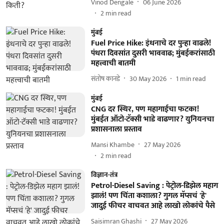
Vinod Dengale
06 June 2026
2
min read
मुंबई
Fuel Price Hike: इंधनाचे दर पुन्हा वाढले!
पंधरा दिवसांत दुसरी भाववाढ; मुंबईकरांसाठी
महत्त्वाची बातमी
संतोष कानडे
30 May 2026
1
min read
मुंबई
CNG दर स्थिर, पण महागाईचा फटका!
मुंबईत ऑटो-टॅक्सी भाडे वाढणार? युनियनचा
प्रशासनाला प्रस्ताव
Mansi Khambe
27 May 2026
2
min read
विज्ञान-तंत्र
Petrol-Diesel Saving : पेट्रोल-डिझेल महाग
झालं! पण चिंता कशाला? गुगल मॅप्सचं 'हे'
जादुई फीचर वाचवत आहे लाखो लोकांचे पैसे
Saisimran Ghashi
27 May 2026