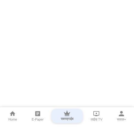
सबस्क्राईब
Home
E-Paper
लाईव्ह TV
सकाळ+