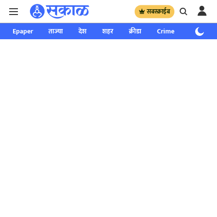
सबस्क्राईब
Epaper
ताज्या
देश
शहर
क्रीडा
Crime
साप्ताहिक