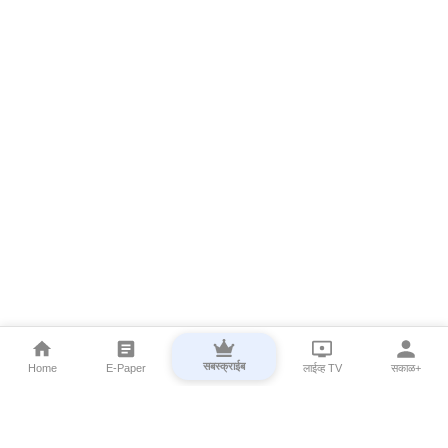
सबस्क्राईब
Home
E-Paper
लाईव्ह TV
सकाळ+