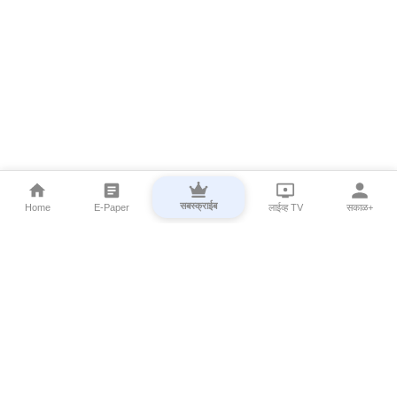
सबस्क्राईब
Home
E-Paper
लाईव्ह TV
सकाळ+
⌄
Marathi News