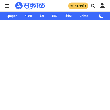
सबस्क्राईब
Epaper
ताज्या
देश
शहर
क्रीडा
Crime
साप्ताहिक