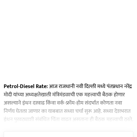
Petrol-Diesel Rate:
आज राजधानी नवी दिल्ली मध्ये पंतप्रधान नरेंद्र
मोदी यांच्या अध्यक्षतेखाली मंत्रिमंडळाची एक महत्त्वाची बैठक होणार
असल्याने इंधन दरवाढ किंवा वर्क-फ्रॉम-होम संदर्भात कोणता नवा
निर्णय घेतला जाणार का याबबात सध्या चर्चा सुरू आहे. सध्या देशभरात
इंधन पुरवठ्याशी संबंधित चिंता वाढत असताना ही बैठक महत्त्वाची ठरते.