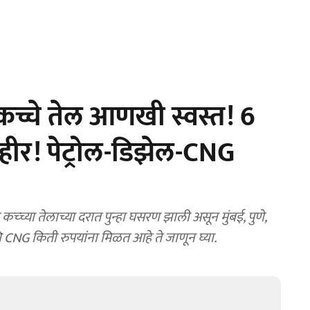
कच्चे तेल आणखी स्वस्त! 6
ाहीर! पेट्रोल-डिझेल-CNG
तेलाच्या दरात पुन्हा घसरण झाली असून मुंबई, पुणे,
ि CNG किती रुपयांना मिळत आहे ते जाणून घ्या.