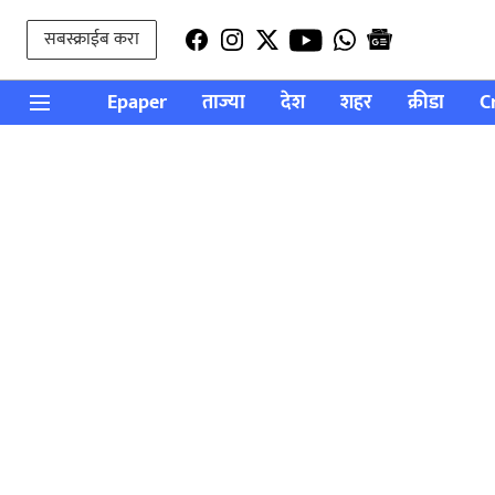
सबस्क्राईब करा
Epaper
ताज्या
देश
शहर
क्रीडा
C