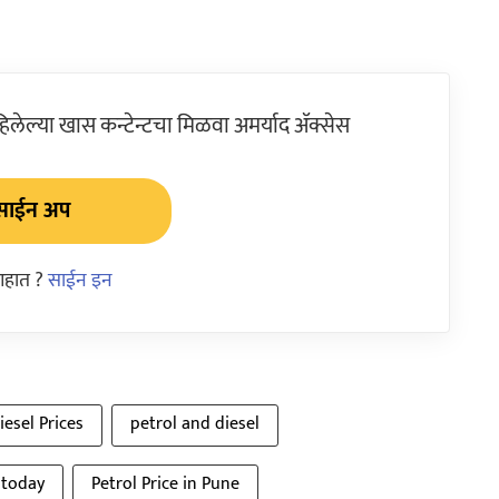
ेल्या खास कन्टेन्टचा मिळवा अमर्याद ॲक्सेस
साईन अप
आहात ?
साईन इन
iesel Prices
petrol and diesel
s today
Petrol Price in Pune