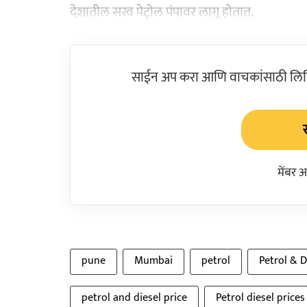
देशातील सरव पेट्रोल पंपावर लागू होतात.
साईन अप करा आणि वाचकांसाठी लिहिल
मेंबर 
pune
Mumbai
petrol
Petrol & D
petrol and diesel price
Petrol diesel price