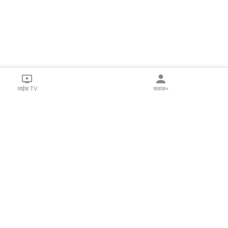
लाईव्ह TV
सकाळ+
l Programs
Print Products