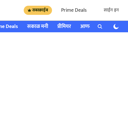
Prime Deals
साईन इन
सबस्क्राईब
me Deals
सकाळ मनी
प्रीमियर
आणखी
राशी भविष्य