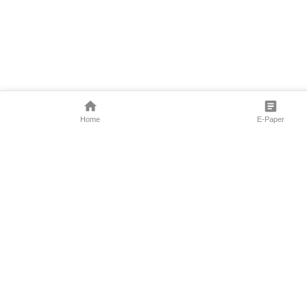
Home
E-Paper
Follow Us
Marathi News