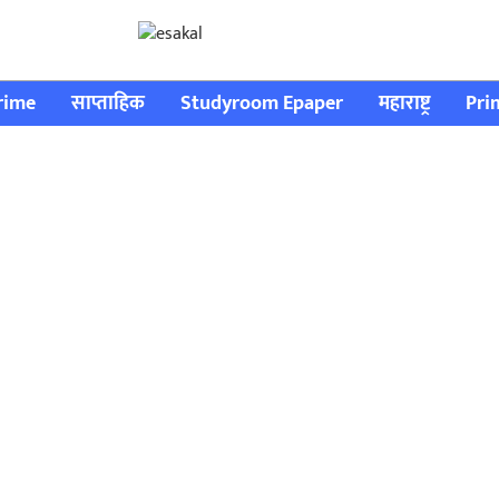
rime
साप्ताहिक
Studyroom Epaper
महाराष्ट्र
Pri