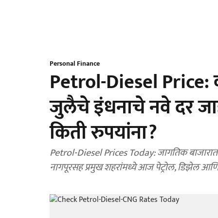
Personal Finance
Petrol-Diesel Price: 
जुलैचे इंधनाचे नवे दर ज
किती रुपयांना?
Petrol-Diesel Prices Today: जागतिक बाजारात कच्च्या 
नागपूरसह प्रमुख शहरांमध्ये आज पेट्रोल, डिझेल आण