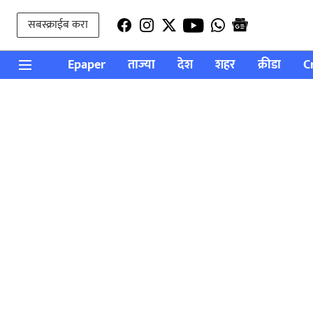
सबस्क्राईब करा
Epaper
ताज्या
देश
शहर
क्रीडा
C