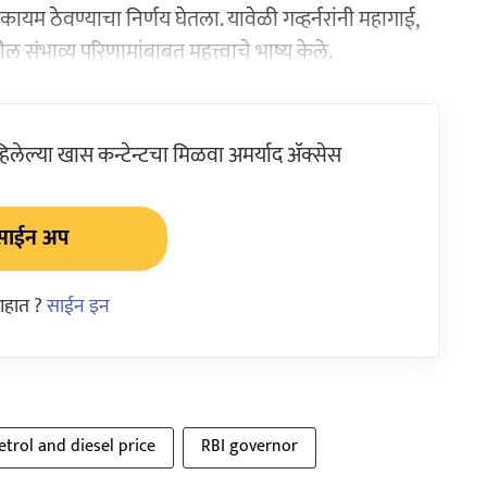
कायम ठेवण्याचा निर्णय घेतला. यावेळी गव्हर्नरांनी महागाई,
ल संभाव्य परिणामांबाबत महत्त्वाचे भाष्य केले.
ेल्या खास कन्टेन्टचा मिळवा अमर्याद ॲक्सेस
साईन अप
आहात ?
साईन इन
etrol and diesel price
RBI governor