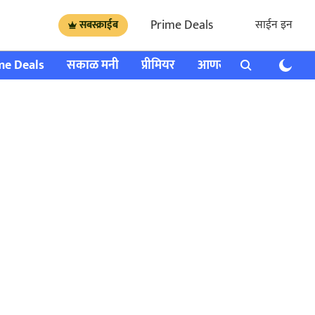
Prime Deals
साईन इन
सबस्क्राईब
me Deals
सकाळ मनी
प्रीमियर
आणखी
राशी भविष्य