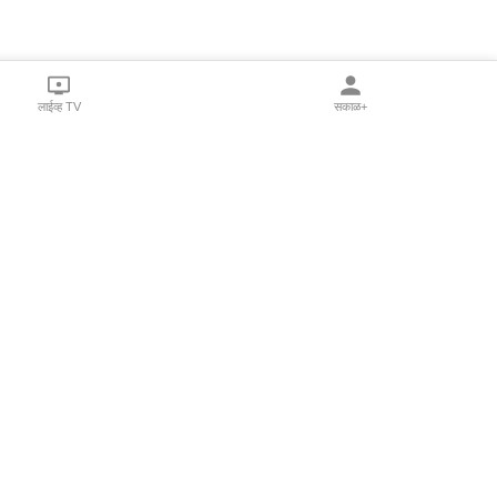
लाईव्ह TV
सकाळ+
l Programs
Print Products
Sakal Saptahik
hka
Family Doctor