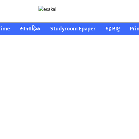
rime
साप्ताहिक
Studyroom Epaper
महाराष्ट्र
Pri