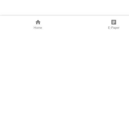
Home
E-Paper
Follow Us
Marathi News
Maharashtra N
Entertainment 