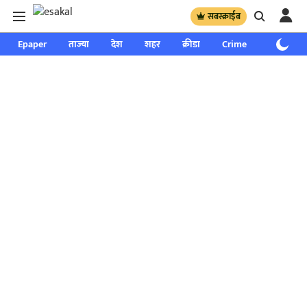
सबस्क्राईब
Epaper
ताज्या
देश
शहर
क्रीडा
Crime
साप्ताहिक