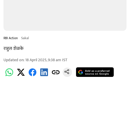
RBI Action
Sakal
राहुल शेळके
Updated on
:
18 April 2025, 9:38 am
IST
Add as a preferred
source on Google