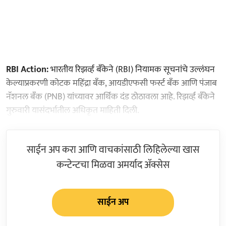
RBI Action:
भारतीय रिझर्व्ह बँकेने (RBI) नियामक सूचनांचे उल्लंघन
केल्याप्रकरणी कोटक महिंद्रा बँक, आयडीएफसी फर्स्ट बँक आणि पंजाब
नॅशनल बँक (PNB) यांच्यावर आर्थिक दंड ठोठावला आहे. रिझर्व्ह बँकेने
गुरुवारी यासंदर्भातील अधिकृत माहिती दिली.
साईन अप करा आणि वाचकांसाठी लिहिलेल्या खास
कन्टेन्टचा मिळवा अमर्याद ॲक्सेस
साईन अप