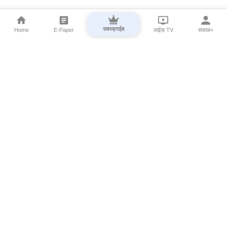
सबस्क्राईब
Home
E-Paper
लाईव्ह TV
सकाळ+
⌄
Marathi News
⌄
About Esakal
⌄
Digital Products
⌄
Sakal Programs
⌄
Print Products