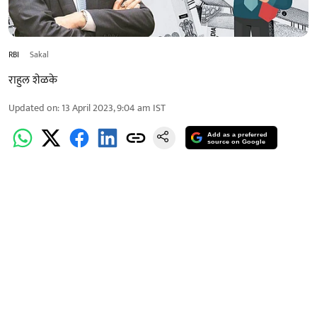
RBI
Sakal
राहुल शेळके
Updated on
:
13 April 2023, 9:04 am
IST
Add as a preferred
source on Google