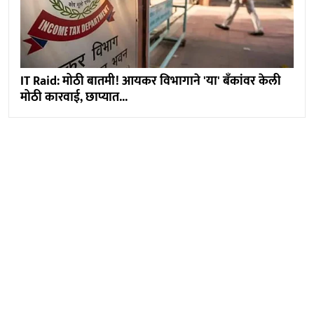
IT Raid: मोठी बातमी! आयकर विभागाने 'या' बँकांवर केली
मोठी कारवाई, छाप्यात...