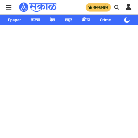
सबस्क्राईब
Epaper
ताज्या
देश
शहर
क्रीडा
Crime
साप्ताहिक