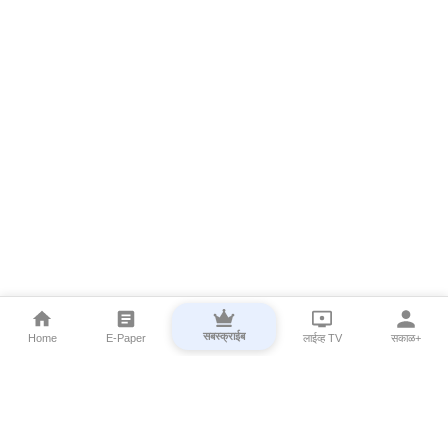
सबस्क्राईब
Home
E-Paper
लाईव्ह TV
सकाळ+