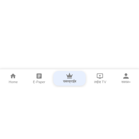
सबस्क्राईब
Home
E-Paper
लाईव्ह TV
सकाळ+