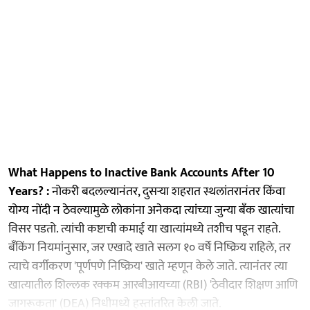
What Happens to Inactive Bank Accounts After 10
Years? :
नोकरी बदलल्यानंतर, दुसऱ्या शहरात स्थलांतरानंतर किंवा
योग्य नोंदी न ठेवल्यामुळे लोकांना अनेकदा त्यांच्या जुन्या बँक खात्यांचा
विसर पडतो. त्यांची कष्टाची कमाई या खात्यांमध्ये तशीच पडून राहते.
बँकिंग नियमांनुसार, जर एखादे खाते सलग १० वर्षे निष्क्रिय राहिले, तर
त्याचे वर्गीकरण 'पूर्णपणे निष्क्रिय' खाते म्हणून केले जाते. त्यानंतर त्या
खात्यातील शिल्लक रक्कम आरबीआयच्या (RBI) 'ठेवीदार शिक्षण आणि
जागरूकता' (DEA) निधीमध्ये हस्तांतरित केली जाते.