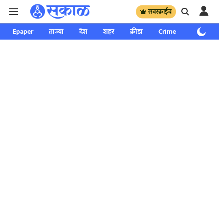
सबस्क्राईब
Epaper
ताज्या
देश
शहर
क्रीडा
Crime
साप्ताहिक