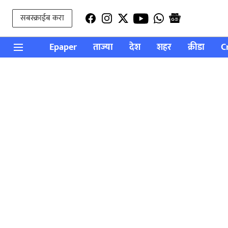
सबस्क्राईब करा
Epaper
ताज्या
देश
शहर
क्रीडा
C