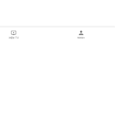
लाईव्ह TV
सकाळ+
l Programs
Print Products