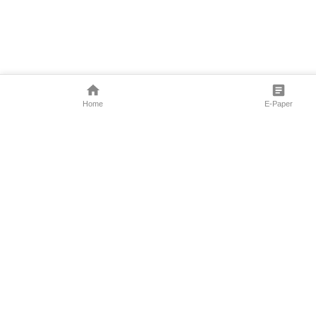
Home
E-Paper
Follow Us
Marathi News