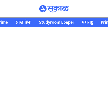
rime
साप्ताहिक
Studyroom Epaper
महाराष्ट्र
Pri