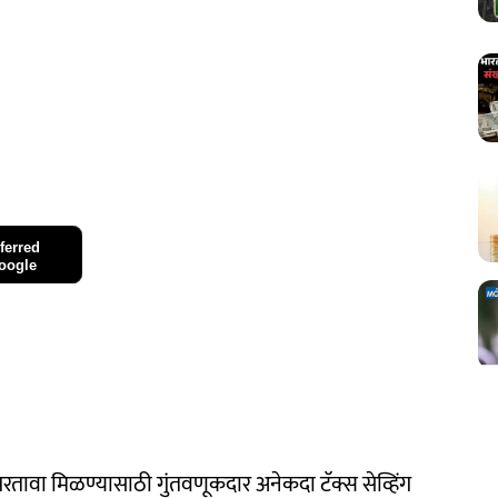
ferred
oogle
तावा मिळण्यासाठी गुंतवणूकदार अनेकदा टॅक्स सेव्हिंग