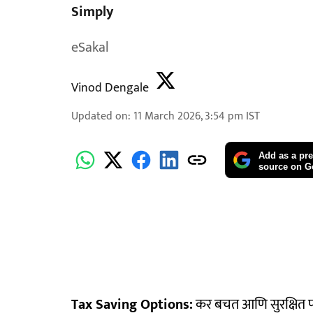
Simply
eSakal
Vinod Dengale
Updated on
:
11 March 2026, 3:54 pm
IST
Add as a pre
source on G
Tax Saving Options:
कर बचत आणि सुरक्षित पर