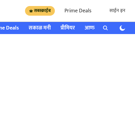
Prime Deals
साईन इन
सबस्क्राईब
me Deals
सकाळ मनी
प्रीमियर
आणखी
राशी भविष्य