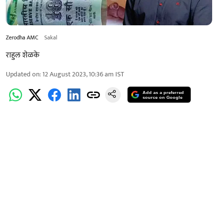
Zerodha AMC
Sakal
राहुल शेळके
Updated on
:
12 August 2023, 10:36 am
IST
Add as a preferred
source on Google