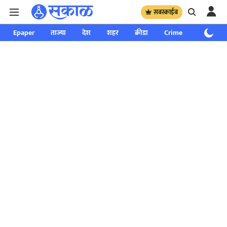
सबस्क्राईब
Epaper
ताज्या
देश
शहर
क्रीडा
Crime
साप्ताहिक