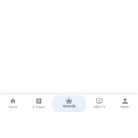
सबस्क्राईब
Home
E-Paper
लाईव्ह TV
सकाळ+