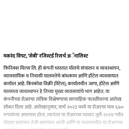
मकरंद विपट, ‘सेबी’ रजिस्टर्ड रिसर्च अॅनालिस्ट
फिनिक्स मिल्स लि. ही कंपनी भारतात मॉलचे संचालन व व्यवस्थापन,
व्यावसायिक व निवासी मालमत्तेचे बांधकाम आणि हॉटेल व्यवसायात
कार्यरत आहे. किरकोळ विक्री (रिटेल), कार्यालयीन जागा, हॉटेल आणि
मालमत्ता व्यवस्थापन हे तिच्या मुख्य व्यवसायांचे भाग आहेत. या
कंपनीच्या शेअरचा तांत्रिक विश्लेषणाचा साप्ताहिक पातळीवरचा आलेख
सोबत दिला आहे. आलेखानुसार, मार्च २०२३ मध्ये या शेअरचा भाव ६७०
रुपयांच्या आसपास होता. त्यानंतर या शेअरच्या भावात जुलै २०२४ पर्यंत
मोठ्या प्रमाणात तेजी बघण्यात आली आणि या कालावधीत या शेअरच्या