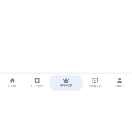
सबस्क्राईब
Home
E-Paper
लाईव्ह TV
सकाळ+