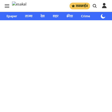
सबस्क्राईब
Epaper
ताज्या
देश
शहर
क्रीडा
Crime
साप्ताहिक