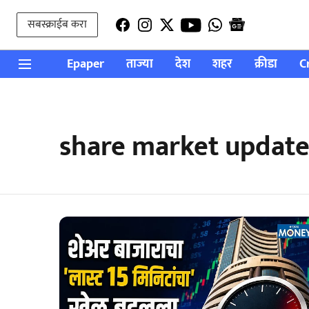
सबस्क्राईब करा
Epaper
ताज्या
देश
शहर
क्रीडा
C
share market update