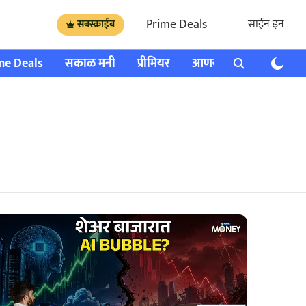
Prime Deals
साईन इन
सबस्क्राईब
me Deals
सकाळ मनी
प्रीमियर
आणखी
राशी भविष्य