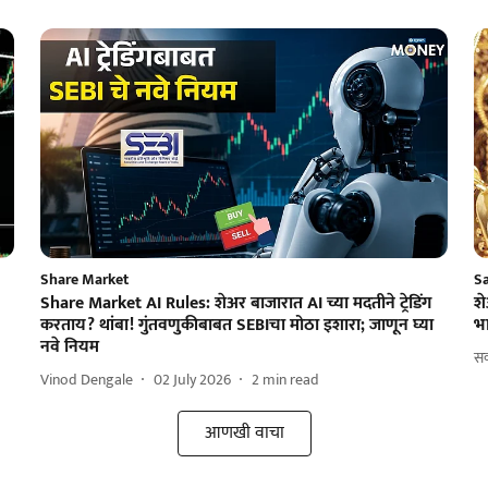
Share Market
S
Share Market AI Rules: शेअर बाजारात AI च्या मदतीने ट्रेडिंग
शे
करताय? थांबा! गुंतवणुकीबाबत SEBIचा मोठा इशारा; जाणून घ्या
भा
नवे नियम
सक
Vinod Dengale
02 July 2026
2
min read
आणखी वाचा