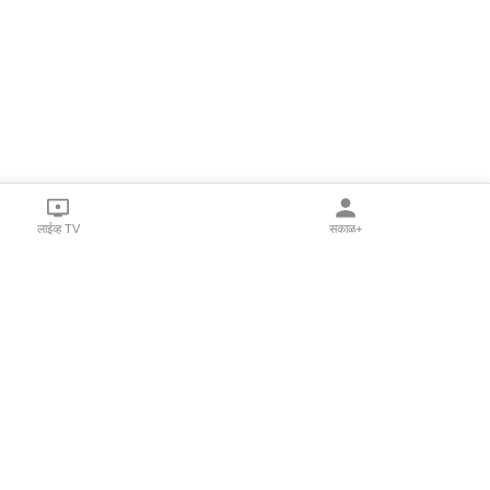
लाईव्ह TV
सकाळ+