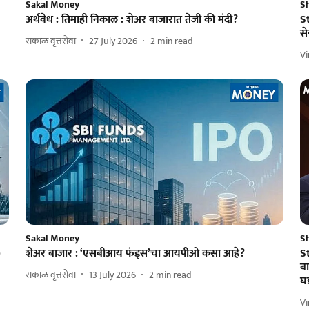
Sakal Money
S
अर्थवेध : तिमाही निकाल : शेअर बाजारात तेजी की मंदी?
S
स
सकाळ वृत्तसेवा
27 July 2026
2
min read
V
Sakal Money
S
)
शेअर बाजार : ‘एसबीआय फंड्स’चा आयपीओ कसा आहे?
St
बा
सकाळ वृत्तसेवा
13 July 2026
2
min read
घ
V