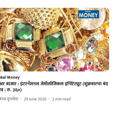
akal Money
अर बाजार : इंटरनॅशनल जेमॉलॉजिकल इन्स्टिट्यूट (शुक्रवारचा बंद
व : रु. ३६०)
ाळ वृत्तसेवा
29 June 2026
2
min read