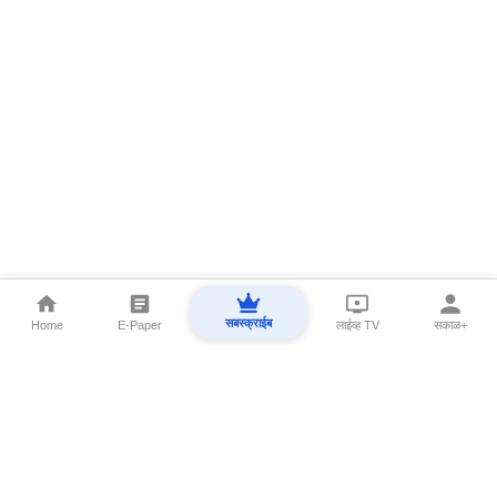
सबस्क्राईब
Home
E-Paper
लाईव्ह TV
सकाळ+