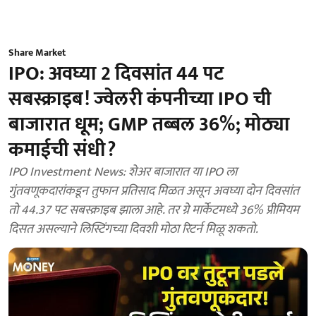
Share Market
IPO: अवघ्या 2 दिवसांत 44 पट
सबस्क्राइब! ज्वेलरी कंपनीच्या IPO ची
बाजारात धूम; GMP तब्बल 36%; मोठ्या
कमाईची संधी?
IPO Investment News: शेअर बाजारात या IPO ला
गुंतवणूकदारांकडून तुफान प्रतिसाद मिळत असून अवघ्या दोन दिवसांत
तो 44.37 पट सबस्क्राइब झाला आहे. तर ग्रे मार्केटमध्ये 36% प्रीमियम
दिसत असल्याने लिस्टिंगच्या दिवशी मोठा रिटर्न मिळू शकतो.