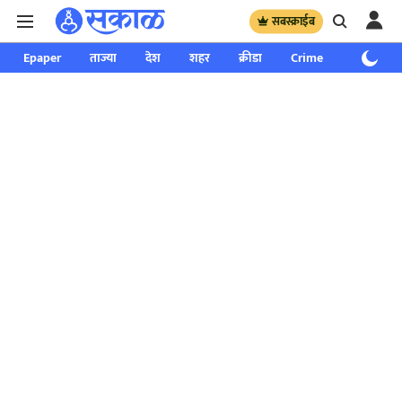
सबस्क्राईब
Epaper
ताज्या
देश
शहर
क्रीडा
Crime
साप्ताहिक