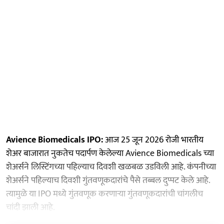
Avience Biomedicals IPO:
आज 25 जून 2026 रोजी भारतीय
शेअर बाजारात नुकतेच पदार्पण केलेल्या Avience Biomedicals च्या
शेअर्सने लिस्टिंगच्या पहिल्याच दिवशी खळबळ उडविली आहे. कंपनीच्या
शेअर्सने पहिल्याच दिवशी गुंतवणूकदारांचे पैसे तब्बल दुप्पट केले आहे.
त्यामुळे या IPO मध्ये गुंतवणूक करणाऱ्या गुंतवणूकदारांची चांगलीच
चांदी झाली आहे.