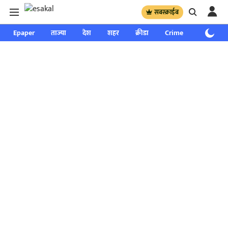
सबस्क्राईब
Epaper
ताज्या
देश
शहर
क्रीडा
Crime
साप्ताहिक