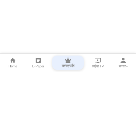
सबस्क्राईब
Home
E-Paper
लाईव्ह TV
सकाळ+
⌄
Marathi News