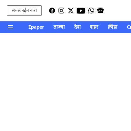
सबस्क्राईब करा
Epaper
ताज्या
देश
शहर
क्रीडा
C