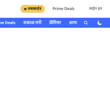
Prime Deals
साईन इन
सबस्क्राईब
me Deals
सकाळ मनी
प्रीमियर
आणखी
राशी भविष्य