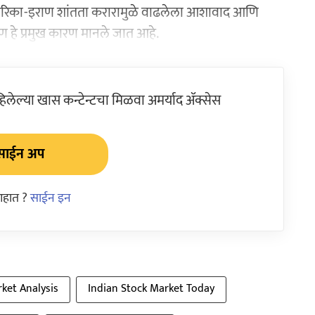
अमेरिका-इराण शांतता करारामुळे वाढलेला आशावाद आणि
ण हे प्रमुख कारण मानले जात आहे.
ेल्या खास कन्टेन्टचा मिळवा अमर्याद ॲक्सेस
साईन अप
आहात ?
साईन इन
ket Analysis
Indian Stock Market Today