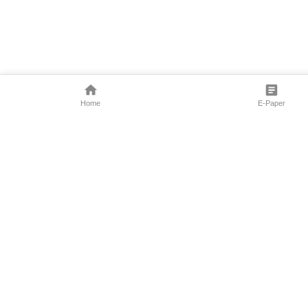
Home
E-Paper
Follow Us
Marathi News