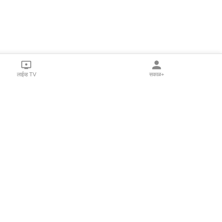
लाईव्ह TV
सकाळ+
l Programs
Print Products