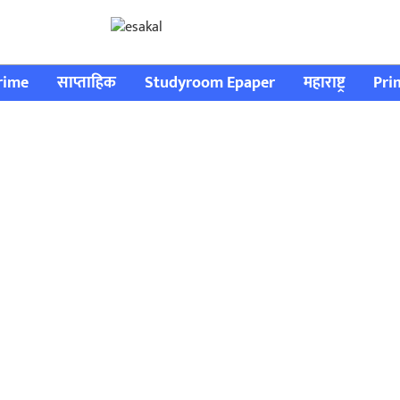
rime
साप्ताहिक
Studyroom Epaper
महाराष्ट्र
Pri