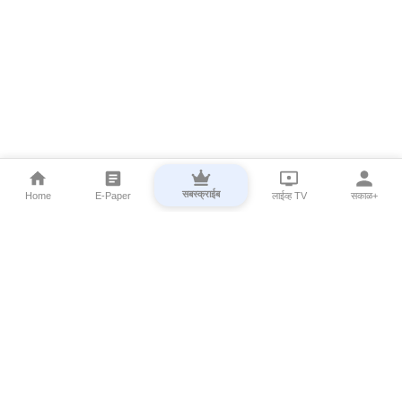
सबस्क्राईब
Home
E-Paper
लाईव्ह TV
सकाळ+
⌄
Marathi News