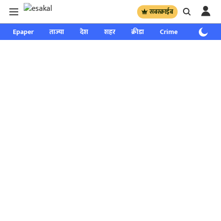
सबस्क्राईब
Epaper
ताज्या
देश
शहर
क्रीडा
Crime
साप्ताहिक