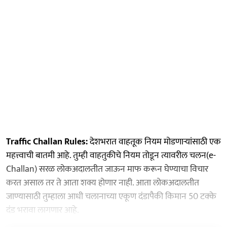
Traffic Challan Rules:
देशभरात वाहतूक नियम मोडणाऱ्यांसाठी एक
महत्त्वाची बातमी आहे. तुम्ही वाहतुकीचे नियम तोडून त्यावरील चलन(e-
Challan) सरळ लोकअदालतीत जाऊन माफ करून घेण्याचा विचार
करत असाल तर ते आता शक्य होणार नाही. आता लोकअदालतीत
जाण्यासाठी तुम्हाला आधी चलानाच्या एकूण दंडापैकी किमान 50 टक्के
दंड भरावा लागणार आहे.