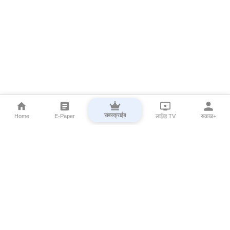
सबस्क्राईब
Home
E-Paper
लाईव्ह TV
सकाळ+
⌄
Marathi News