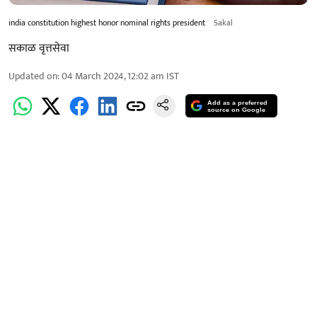
india constitution highest honor nominal rights president
Sakal
सकाळ वृत्तसेवा
Updated on
:
04 March 2024, 12:02 am
IST
Add as a preferred
source on Google