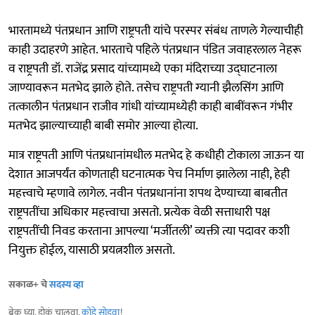
भारतामध्ये पंतप्रधान आणि राष्ट्रपती यांचे परस्पर संबंध ताणले गेल्याचीही
काही उदाहरणे आहेत. भारताचे पहिले पंतप्रधान पंडित जवाहरलाल नेहरू
व राष्ट्रपती डॉ. राजेंद्र प्रसाद यांच्यामध्ये एका मंदिराच्या उद्घाटनाला
जाण्यावरून मतभेद झाले होते. तसेच राष्ट्रपती ग्यानी झैलसिंग आणि
तत्कालीन पंतप्रधान राजीव गांधी यांच्यामध्येही काही बाबींवरून गंभीर
मतभेद झाल्याच्याही बाबी समोर आल्या होत्या.
मात्र राष्ट्रपती आणि पंतप्रधानांमधील मतभेद हे कधीही टोकाला जाऊन या
देशात आजपर्यंत कोणताही घटनात्मक पेच निर्माण झालेला नाही, हेही
महत्त्वाचे म्हणावे लागेल. नवीन पंतप्रधानांना शपथ देण्याच्या बाबतीत
राष्ट्रपतींचा अधिकार महत्त्वाचा असतो. प्रत्येक वेळी सत्ताधारी पक्ष
राष्ट्रपतींची निवड करताना आपल्या ‘मर्जीतली’ व्यक्ती त्या पदावर कशी
नियुक्त होईल, यासाठी प्रयत्नशील असतो.
सकाळ+ चे
सदस्य व्हा
ब्रेक घ्या, डोकं चालवा,
कोडे सोडवा
!