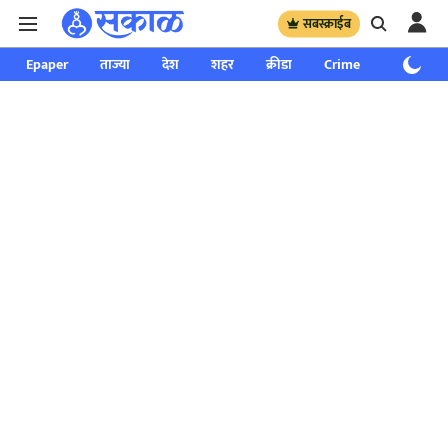
सबस्क्राईब
Epaper
ताज्या
देश
शहर
क्रीडा
Crime
साप्ताहिक