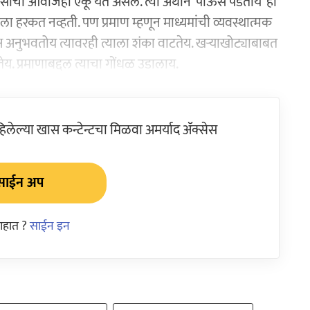
ाचा आवाजही ऐकू येत असेल. त्या अर्थाने ‘पाऊस पडतोय’ हा
ेवायला हरकत नव्हती. पण प्रमाण म्हणून माध्यमांची व्यवस्थात्मक
्ष अनुभवतोय त्यावरही त्याला शंका वाटतेय. खऱ्याखोट्याबाबत
ाटतेय. प्रमाणाबद्दल त्याचा गोंधळ उडालाय.
ेल्या खास कन्टेन्टचा मिळवा अमर्याद ॲक्सेस
साईन अप
आहात ?
साईन इन