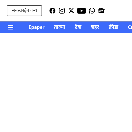
सबस्क्राईब करा
Epaper
ताज्या
देश
शहर
क्रीडा
C