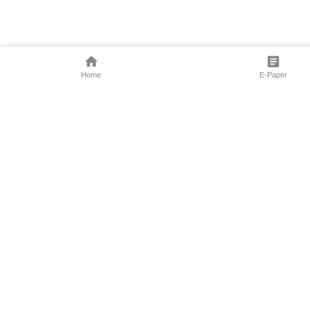
Home
E-Paper
Follow Us
Marathi News
Maharashtra N