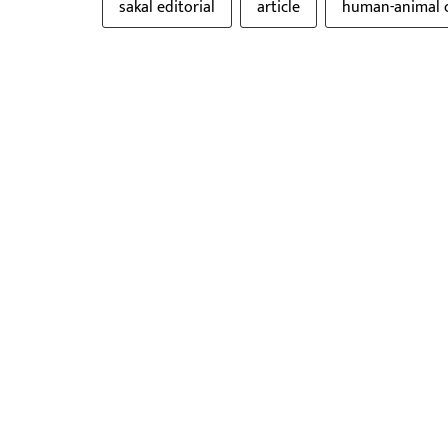
sakal editorial
article
human-animal c