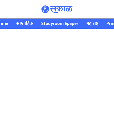
rime
साप्ताहिक
Studyroom Epaper
महाराष्ट्र
Pri