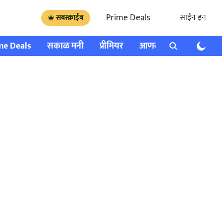
Prime Deals
साईन इन
सबस्क्राईब
me Deals
सकाळ मनी
प्रीमियर
आणखी
राशी भविष्य