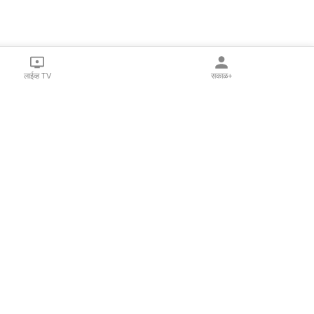
लाईव्ह TV
सकाळ+
l Programs
Print Products
Sakal Saptahik