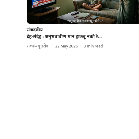
संपादकीय
देह-संदेह : अनुभवावीण मान हालवू नको रे...
सकाळ वृत्तसेवा
22 May 2026
3
min read