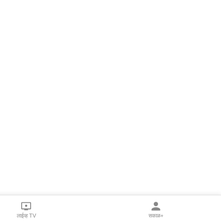
लाईव्ह TV
सकाळ+