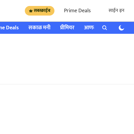
Prime Deals
साईन इन
सबस्क्राईब
me Deals
सकाळ मनी
प्रीमियर
आणखी
राशी भविष्य