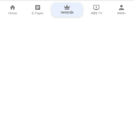
सबस्क्राईब
Home
E-Paper
लाईव्ह TV
सकाळ+
⌄
Marathi News
⌄
About Esakal
⌄
Digital Products
⌄
Sakal Programs