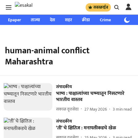
सबस्क्राईब
Epaper
ताज्या
देश
शहर
क्रीडा
Crime
साप्ताहिक
human-animal conflict
Maharashtra
संपादकीय
भाष्य : पाश्चात्त्यांच्या चष्म्यातून निसटणारे
भारतीय वास्तव
सकाळ वृत्तसेवा
27 May 2026
3
min read
संपादकीय
‘ती’ चे क्षितिज : मनापलीकडचे खेळ
सकाळ वृत्तसेवा
25 May 2026
3
min read