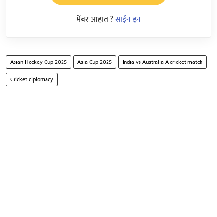
मेंबर आहात ?
साईन इन
Asian Hockey Cup 2025
Asia Cup 2025
India vs Australia A cricket match
Cricket diplomacy