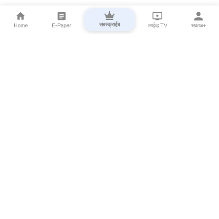
सबस्क्राईब
Home
E-Paper
लाईव्ह TV
सकाळ+
⌄
Marathi News
⌄
About Esakal
⌄
Digital Products
⌄
Sakal Programs
⌄
Print Products