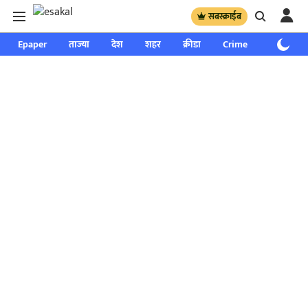
सबस्क्राईब
Epaper
ताज्या
देश
शहर
क्रीडा
Crime
साप्ताहिक