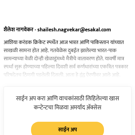
शैलेश नागवेकर - shailesh.nagvekar@esakal.com
आशिया करंडक क्रिकेट स्पर्धेत आज भारत आणि पाकिस्तान यांच्यात
साखळी सामना होत आहे. गतवेळेस दुबईत झालेल्या भारत-पाक
सामन्याच्या वेळी दोन्ही खेळाडूंमध्ये मैत्रीचे वातावरण होते. यावर्षी मात्र
स्पर्धा सुरू होण्याच्या पहिल्या दिवशी सर्व कर्णधारांच्या एकत्रित पत्रकार
परिषदेतच ठिणगी पडलेली दिसली. आता हे द्वंद्व ऐरणीवर आले आहे.
साईन अप करा आणि वाचकांसाठी लिहिलेल्या खास
कन्टेन्टचा मिळवा अमर्याद ॲक्सेस
साईन अप