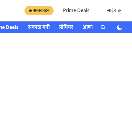
Prime Deals
साईन इन
सबस्क्राईब
me Deals
सकाळ मनी
प्रीमियर
आणखी
राशी भविष्य