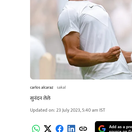
carlos alcaraz
sakal
सुनंदन लेले
Updated on
:
23 July 2023, 5:40 am
IST
Add as a pre
source on G