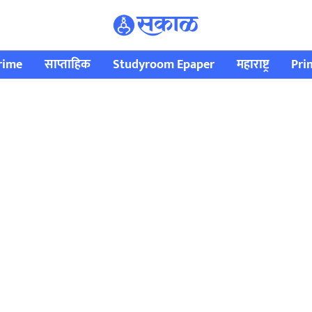
rime
साप्ताहिक
Studyroom Epaper
महाराष्ट्र
Pri