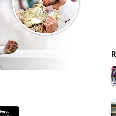
R
ferred
oogle