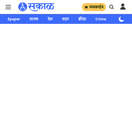
सबस्क्राईब
Epaper
ताज्या
देश
शहर
क्रीडा
Crime
साप्ताहिक