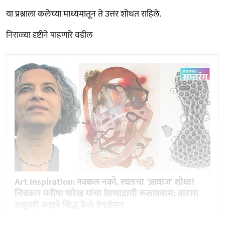
या प्रश्नाला कलेच्या माध्यमातून ते उत्तर शोधत राहिले.
निराळ्या दृष्टीने पाहणारे वडील
Art Inspiration: नक्कल नको, स्वतःचा 'आवाज' शोधा!
चित्रकार मनीषा पारेख यांचा प्रेरणादायी कलाप्रवास; वारसा
असूनही कष्टाने सिद्ध केले वेगळेपण