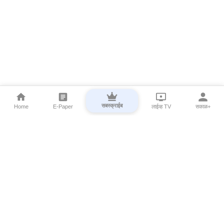
सबस्क्राईब
Home
E-Paper
लाईव्ह TV
सकाळ+
⌄
Marathi News