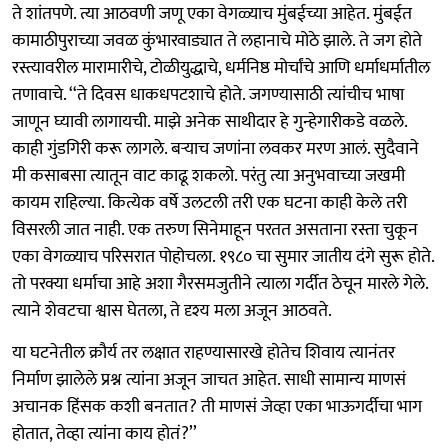
ते शांतपणे. त्या आठवणी जणू एका वेगळ्याच मुंबईच्या आहेत. मुंबईत
कामाठीपुराच्या जवळ कुंभारवाड्यात ते लहानाचे मोठे झाले. ते जग होते
रस्त्यावरील मारामारीचे, टोळीयुद्धाचे, धर्मनिष्ठ मोर्चांचे आणि धर्माधर्मातील
तणावाचे. ‘‘ते दिवस धाकधपटशाचे होते. जगण्यासाठी त्यांचीच भाषा
जाणून घ्यावी लागायची. माझे अनेक साथीदार हे गुन्हेगारीकडे वळले.
काही गुंडगिरी करू लागले. बऱ्याच जणांना लवकर मरण आलं. सुदैवाने
मी कसाबसा त्यातून वाट काढू शकलो. परंतु त्या अनुभवाच्या जखमी
कायम राहिल्या. कित्येक वर्षे उलटली तरी एक घटना काही केले तरी
विसरली जात नाही. एक तरुण सिनेमाहून परतत असताना रस्ता चुकून
एका वेगळ्याच परिसरात पोहोचला. १९८० चा सुमार जातीय दंगे सुरू होते.
तो परक्या धर्माचा आहे अशा गैरसमजुतीने त्याला गर्दीत ठेचून मारले गेले.
त्याने शेवटचा श्वास घेतला, ते दृश्य मला अजून आठवते.
या घटनेतील क्रौर्य तर लक्षात राहण्यासारखे होतेच शिवाय त्यानंतर
निर्माण झालेले प्रश्न त्यांना अजून जाचत आहेत. साधी सामान्य माणसं
अचानक हिंसक कशी बनतात? ती माणसं जेव्हा एका भाऊगर्दीचा भाग
होतात, तेव्हा त्यांना काय होतं?’’