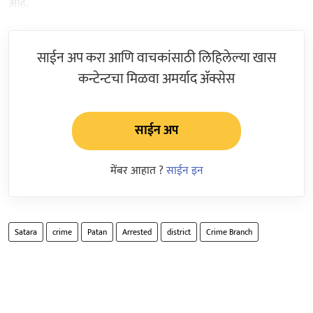
आहे.
साईन अप करा आणि वाचकांसाठी लिहिलेल्या खास
कन्टेन्टचा मिळवा अमर्याद ॲक्सेस
साईन अप
मेंबर आहात ?
साईन इन
Satara
crime
Patan
Arrested
district
Crime Branch