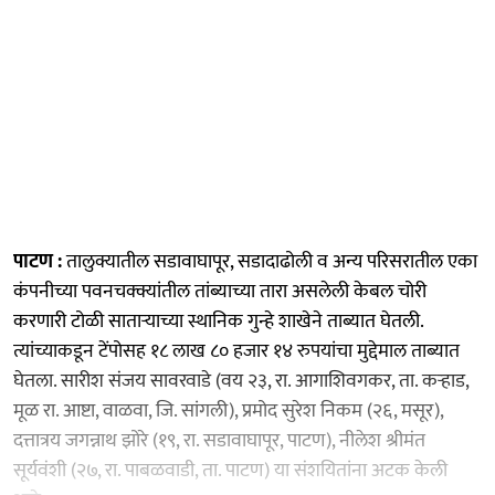
पाटण :
तालुक्यातील सडावाघापूर, सडादाढोली व अन्य परिसरातील एका
कंपनीच्या पवनचक्क्यांतील तांब्याच्या तारा असलेली केबल चोरी
करणारी टोळी साताऱ्याच्या स्थानिक गुन्हे शाखेने ताब्यात घेतली.
त्यांच्याकडून टेंपोसह १८ लाख ८० हजार १४ रुपयांचा मुद्देमाल ताब्यात
घेतला. सारीश संजय सावरवाडे (वय २३, रा. आगाशिवगकर, ता. कऱ्हाड,
मूळ रा. आष्टा, वाळवा, जि. सांगली), प्रमोद सुरेश निकम (२६, मसूर),
दत्तात्रय जगन्नाथ झोरे (१९, रा. सडावाघापूर, पाटण), नीलेश श्रीमंत
सूर्यवंशी (२७, रा. पाबळवाडी, ता. पाटण) या संशयितांना अटक केली