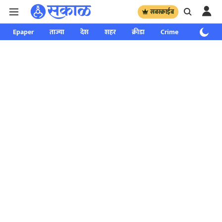
सबस्क्राईब
Epaper
ताज्या
देश
शहर
क्रीडा
Crime
साप्ताहिक