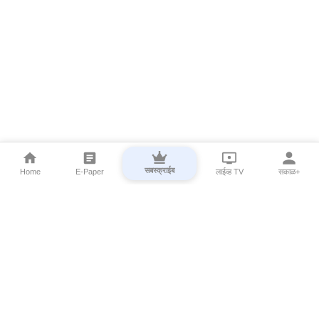
सबस्क्राईब
Home
E-Paper
लाईव्ह TV
सकाळ+