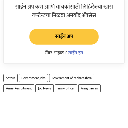
साईन अप करा आणि वाचकांसाठी लिहिलेल्या खास
कन्टेन्टचा मिळवा अमर्याद ॲक्सेस
साईन अप
मेंबर आहात ?
साईन इन
Satara
Government Jobs
Government of Maharashtra
Army Recruitment
Job News
army officer
Army jawan