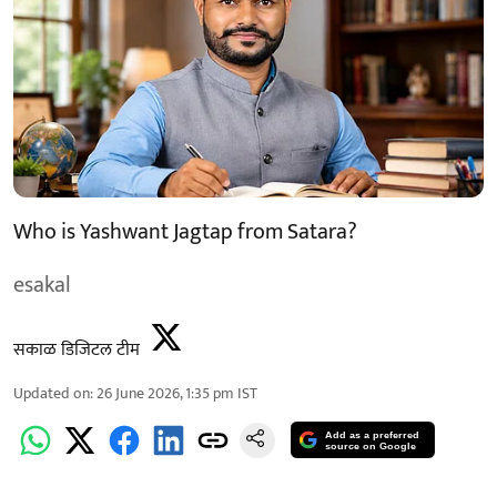
Who is Yashwant Jagtap from Satara?
esakal
सकाळ डिजिटल टीम
Updated on
:
26 June 2026, 1:35 pm
IST
Add as a preferred
source on Google