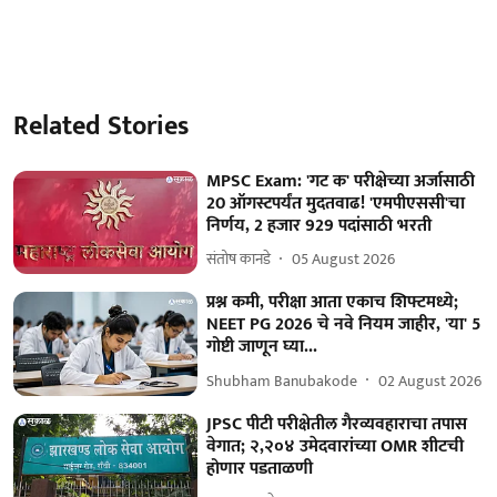
Related Stories
MPSC Exam: 'गट क' परीक्षेच्या अर्जासाठी
20 ऑगस्टपर्यंत मुदतवाढ! 'एमपीएससी'चा
निर्णय, 2 हजार 929 पदांसाठी भरती
संतोष कानडे
05 August 2026
प्रश्न कमी, परीक्षा आता एकाच शिफ्टमध्ये;
NEET PG 2026 चे नवे नियम जाहीर, 'या' 5
गोष्टी जाणून घ्या...
Shubham Banubakode
02 August 2026
JPSC पीटी परीक्षेतील गैरव्यवहाराचा तपास
वेगात; २,२०४ उमेदवारांच्या OMR शीटची
होणार पडताळणी