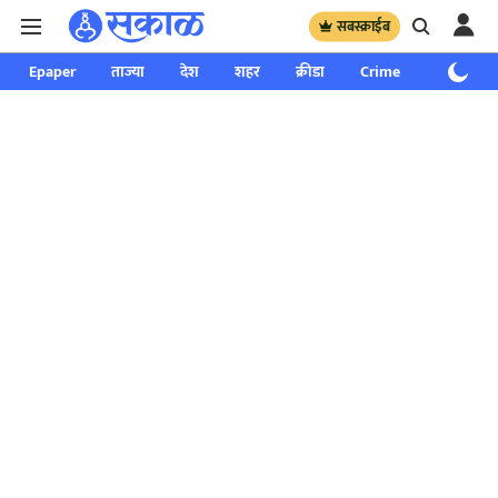
सबस्क्राईब
Epaper
ताज्या
देश
शहर
क्रीडा
Crime
साप्ताहिक