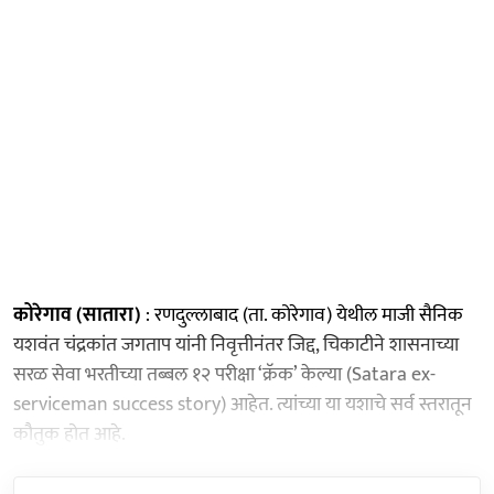
कोरेगाव (सातारा)
: रणदुल्लाबाद (ता. कोरेगाव) येथील माजी सैनिक
यशवंत चंद्रकांत जगताप यांनी निवृत्तीनंतर जिद्द, चिकाटीने शासनाच्या
सरळ सेवा भरतीच्या तब्बल १२ परीक्षा ‘क्रॅक’ केल्या (Satara ex-
serviceman success story) आहेत. त्यांच्या या यशाचे सर्व स्तरातून
कौतुक होत आहे.