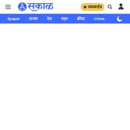
सबस्क्राईब
Epaper
ताज्या
देश
शहर
क्रीडा
Crime
साप्ताहिक