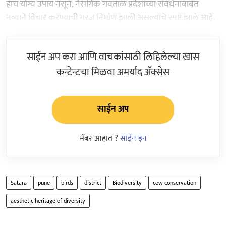
हाच योग्य उपाय नसून, नैसर्गिक गवताळ प्रदेशांच्या संवर्धनाबाबत
नव्याने विचार करण्याची गरज निर्माण झाली असल्याचे स्पष्ट झाले आहे.
साईन अप करा आणि वाचकांसाठी लिहिलेल्या खास
कन्टेन्टचा मिळवा अमर्याद ॲक्सेस
साईन अप
मेंबर आहात ?
साईन इन
Satara
pune
birds
district
Biodiversity
cow conservation
aesthetic heritage of diversity