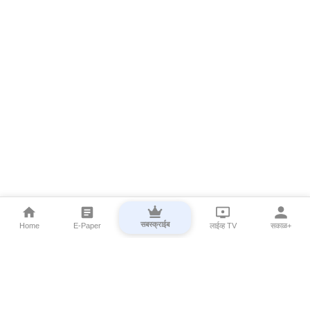
सबस्क्राईब
Home
E-Paper
लाईव्ह TV
सकाळ+