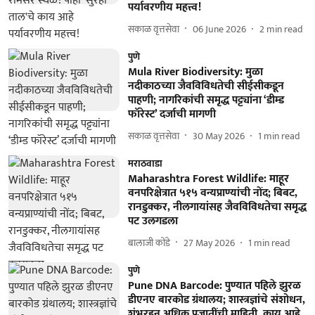
पर्यावरणीय महत्त्व!
सकाळ वृत्तसेवा
06 June 2026
2
min read
पुणे
Mula River Biodiversity: मुळा
नदीकाठच्या जैवविविधतेची सीईसीकडून
पाहणी; नागरिकांची समृद्ध पट्ट्यांना ‘डीम्ड
फॉरेस्ट’ दर्जाची मागणी
सकाळ वृत्तसेवा
30 May 2026
1
min read
मराठवाडा
Maharashtra Forest Wildlife: माहूर
वनपरिक्षेत्रात ५१५ वन्यप्राण्यांची नोंद; बिबट,
रानडुक्कर, नीलगायांसह जैवविविधतेचा समृद्ध
पट उलगडला
बालाजी कोंडे
27 May 2026
1
min read
पुणे
Pune DNA Barcode: पुण्यात पहिले झुरळ
डीएनए बारकोड ग्रंथालय; शास्त्रज्ञांचे संशोधन,
शंभरहून अधिक प्रजातींची माहिती, काय आहे