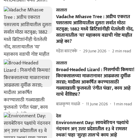
सातारा
Vadache Mhasve Tree : अडीच एकरात
पसरलाय आशियातील दुसरा सर्वात मोठा
वटवृक्ष; 1882 मध्ये ब्रिटिशांनीही घेतलेली नोंद,
साताऱ्यातील 'या' महाकाय वडाची गोष्ट माहीत
आहे का?
महेश बारटक्के
29 June 2026
2
min read
सातारा
Broad-Headed Lizard : निसर्गाची किमया!
किरकसालच्या माळरानावर आढळला दुर्मीळ
सरडा; मादीला आकर्षित करण्यासाठी
गळ्याखाली फुलवतो 'रंगीत पंखा', काय आहे
याचे वैशिष्ट्य?
बाळकृष्ण मधाळे
11 June 2026
1
min read
देश
Environment Day: सायबेरियन पक्ष्यांचे
नंदनवन अन् उत्तर प्रदेशातील १३ वे रामसर
स्थळ! पाहा 'सुरहा ताल'चे काय आहे