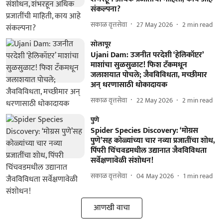
संकल्पना?
सकाळ वृत्तसेवा
27 May 2026
2
min read
सोलापूर
Ujani Dam: उजनीत परदेशी ‘हेलिकॉप्टर’
माशांचा सुळसुळाट! फिश टँकमधून
जलाशयात पोचले; जैवविविधता, मच्छीमार
अन्‌ धरणासाठी धोकादायक
सकाळ वृत्तसेवा
22 May 2026
2
min read
पुणे
Spider Species Discovery: ‘मोग्रस
पुणे’सह कोळ्यांच्या चार नव्या प्रजातींचा शोध,
पिंपरी चिंचवडमधील उद्यानात जैवविविधता
सर्वेक्षणावेळी संशोधन!
सकाळ वृत्तसेवा
04 May 2026
1
min read
आणखी वाचा