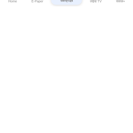
सबस्क्राईब
Home
E-Paper
लाईव्ह TV
सकाळ+
⌄
Marathi News
⌄
About Esakal
⌄
Digital Products
⌄
Sakal Programs
⌄
Print Products