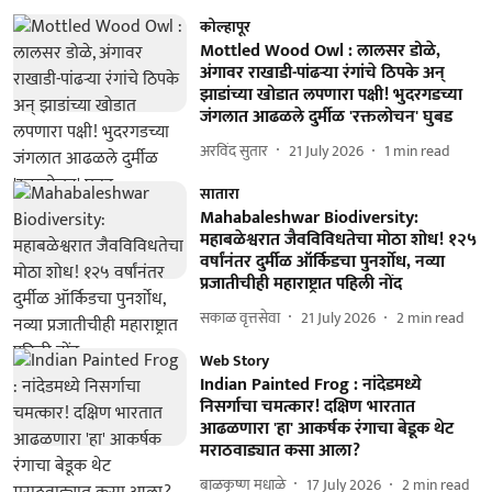
कोल्हापूर
Mottled Wood Owl : लालसर डोळे,
अंगावर राखाडी-पांढऱ्या रंगांचे ठिपके अन्
झाडांच्या खोडात लपणारा पक्षी! भुदरगडच्या
जंगलात आढळले दुर्मीळ 'रक्तलोचन' घुबड
अरविंद सुतार
21 July 2026
1
min read
सातारा
Mahabaleshwar Biodiversity:
महाबळेश्वरात जैवविविधतेचा मोठा शोध! १२५
वर्षांनंतर दुर्मीळ ऑर्किडचा पुनर्शोध, नव्या
प्रजातीचीही महाराष्ट्रात पहिली नोंद
सकाळ वृत्तसेवा
21 July 2026
2
min read
Web Story
Indian Painted Frog : नांदेडमध्ये
निसर्गाचा चमत्कार! दक्षिण भारतात
आढळणारा 'हा' आकर्षक रंगाचा बेडूक थेट
मराठवाड्यात कसा आला?
बाळकृष्ण मधाळे
17 July 2026
2
min read