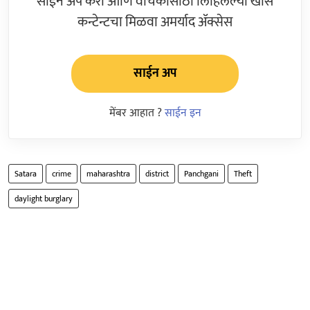
साईन अप करा आणि वाचकांसाठी लिहिलेल्या खास
कन्टेन्टचा मिळवा अमर्याद ॲक्सेस
साईन अप
मेंबर आहात ?
साईन इन
Satara
crime
maharashtra
district
Panchgani
Theft
daylight burglary