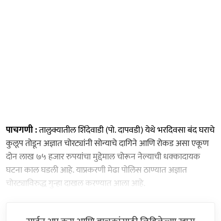
पाचगणी :
तालुक्यातील शिंदेवाडी (पो. दापवडी) येथे भरदिवसा बंद घराचे
कुलूप तोडून अज्ञात चोरट्यांनी सोन्याचे दागिने आणि रोकड असा एकूण
दोन लाख ७५ हजार रुपयांचा मुद्देमाल चोरून नेल्याची धक्कादायक
घटना काल घडली आहे. याप्रकरणी मेढा पोलिस ठाण्यात अज्ञात
चोरट्याविरुद्ध गुन्हा दाखल करण्यात आला आहे.