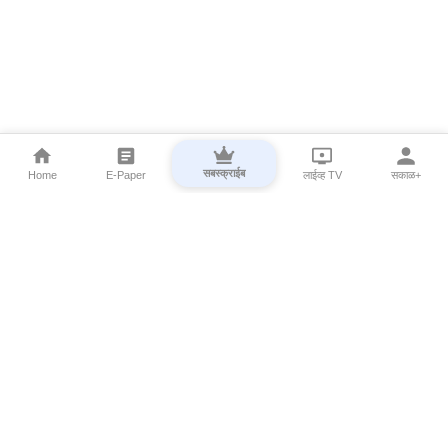
सबस्क्राईब
Home
E-Paper
लाईव्ह TV
सकाळ+
⌄
Marathi News
⌄
About Esakal