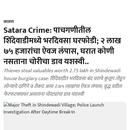
सातारा
Satara Crime: पाचगणीतील
शिंदेवाडीमध्ये भरदिवसा घरफोडी; २ लाख
७५ हजारांचा ऐवज लंपास, घरात कोणी
नसताना चोरीचा डाव यशस्वी..
Thieves steal valuables worth 2.75 lakh in Shindewadi
house burglary case: शिंदेवाडीत भरदिवसा बंद घराचे कुलूप तोडून
सोन्याचे दागिने व रोकड असा २.७५ लाखांचा ऐवज लंपास; वृद्ध वडील
फेरफटक्यावर असताना चोरट्यांचा डाव यशस्वी