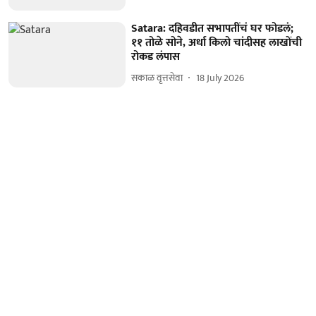
Satara: दहिवडीत सभापतींचं घर फोडलं;
११ तोळे सोने, अर्धा किलो चांदीसह लाखोंची
रोकड लंपास
सकाळ वृत्तसेवा
18 July 2026