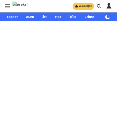
सबस्क्राईब
Epaper
ताज्या
देश
शहर
क्रीडा
Crime
साप्ताहिक