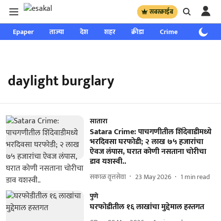
सबस्क्राईब
Epaper
ताज्या
देश
शहर
क्रीडा
Crime
साप्ताहिक
daylight burglary
सातारा
Satara Crime: पाचगणीतील शिंदेवाडीमध्ये
भरदिवसा घरफोडी; २ लाख ७५ हजारांचा
ऐवज लंपास, घरात कोणी नसताना चोरीचा
डाव यशस्वी..
सकाळ वृत्तसेवा
23 May 2026
1
min read
पुणे
घरफोडीतील १६ लाखांचा मुद्देमाल हस्तगत