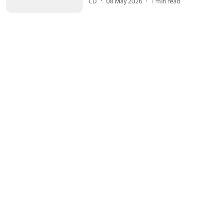
CD
08 May 2026
1
min read