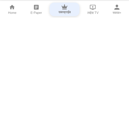
सबस्क्राईब
Home
E-Paper
लाईव्ह TV
सकाळ+
⌄
Marathi News
⌄
About Esakal
⌄
Digital Products
⌄
Sakal Programs