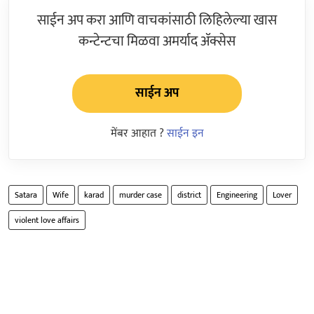
साईन अप करा आणि वाचकांसाठी लिहिलेल्या खास
कन्टेन्टचा मिळवा अमर्याद ॲक्सेस
साईन अप
मेंबर आहात ?
साईन इन
Satara
Wife
karad
murder case
district
Engineering
Lover
violent love affairs