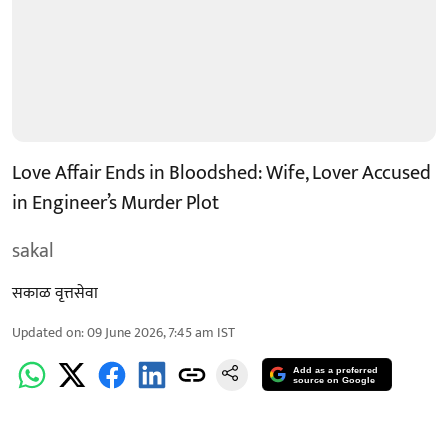
Love Affair Ends in Bloodshed: Wife, Lover Accused
in Engineer’s Murder Plot
sakal
सकाळ वृत्तसेवा
Updated on
:
09 June 2026, 7:45 am
IST
Add as a preferred
source on Google