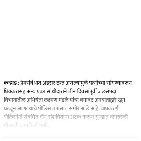
कऱ्हाड :
प्रेमसंबंधात अडसर ठरत असल्‍यामुळे पत्‍नीच्‍या सांगण्यावरून
प्रियकरासह अन्‍य एका साथीदाराने तीन दिवसांपूर्वी जलसंपदा
विभागातील अभियंता लक्ष्‍मण मंडले यांचा बनावट अपघाताद्वारे खून
घडवून आणल्‍याचे पोलिस तपासात समोर आले आहे. याप्रकरणी
पोलिसांनी संबंधित दोन संशयितांना अटक करून गुन्ह्यात वापरलेली
मोटारही जप्त केली आहे.