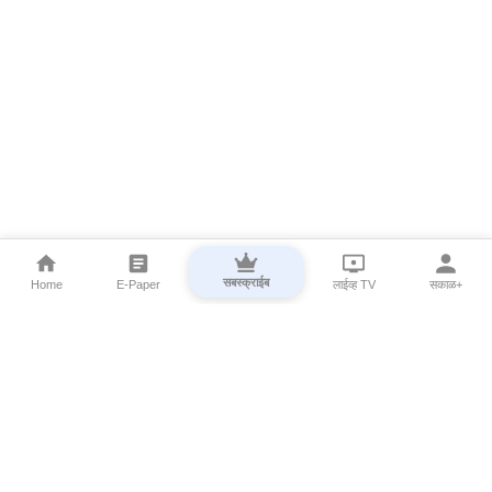
सबस्क्राईब
Home
E-Paper
लाईव्ह TV
सकाळ+