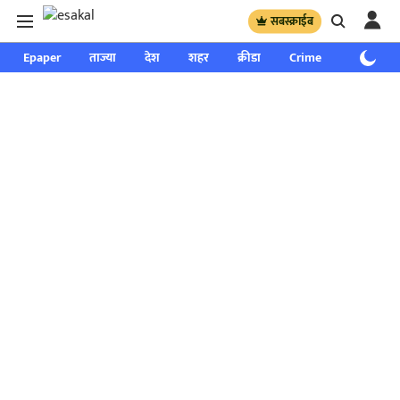
सबस्क्राईब
Epaper
ताज्या
देश
शहर
क्रीडा
Crime
साप्ताहिक