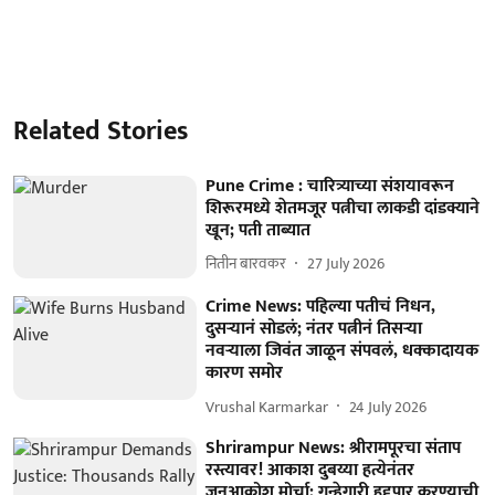
Related Stories
Pune Crime : चारित्र्याच्या संशयावरून
शिरूरमध्ये शेतमजूर पत्नीचा लाकडी दांडक्याने
खून; पती ताब्यात
नितीन बारवकर
27 July 2026
Crime News: पहिल्या पतीचं निधन,
दुसऱ्यानं सोडलं; नंतर पत्नीनं तिसऱ्या
नवऱ्याला जिवंत जाळून संपवलं, धक्कादायक
कारण समोर
Vrushal Karmarkar
24 July 2026
Shrirampur News: श्रीरामपूरचा संताप
रस्त्यावर! आकाश दुबय्या हत्येनंतर
जनआक्रोश मोर्चा; गुन्हेगारी हद्दपार करण्याची