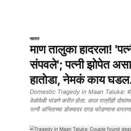
सातारा
माण तालुका हादरला! 'पत
संपवले'; पत्नी झाेपेत अस
हाताेडा, नेमकं काय घडल
Domestic Tragedy in Maan Taluka: बंडू त्याच
वेळोवेळी भांडणे करीत होता. काल रात्रीही दोघांम
पत्नी अनिताच्या डोक्यावर दगड फोडण्यास वापरणा