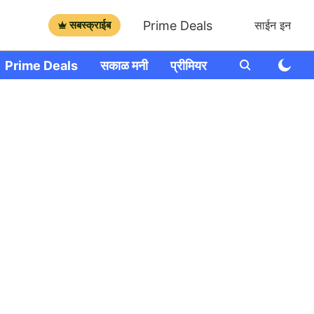
Prime Deals
सबस्क्राईब
साईन इन
Prime Deals
सकाळ मनी
प्रीमियर
आणखी
राशी भव