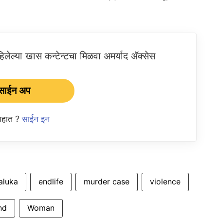
ेल्या खास कन्टेन्टचा मिळवा अमर्याद ॲक्सेस
साईन अप
 आहात ?
साईन इन
aluka
endlife
murder case
violence
nd
Woman