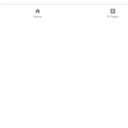
Home
E-Paper
Follow Us
Marathi New
Maharashtra 
Entertainment
News