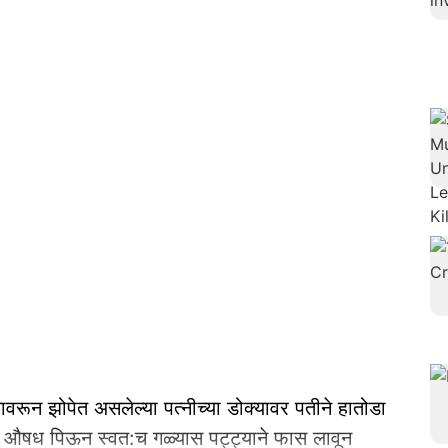
शयावरून झोपेत असलेल्या पत्नीच्या डोक्यावर पतीने हातोडा
री औषध पिऊन स्वत:च गळ्यास पट्ट्याने फास लावून