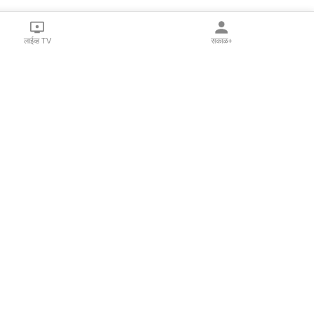
लाईव्ह TV
सकाळ+
al Programs
Print Products
Sakal Saptahik
shka
Family Doctor
-
Sakal Publications