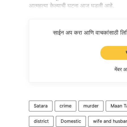
आत्महत्या केल्याची घटना आज घडली आहे.
साईन अप करा आणि वाचकांसाठी लिहिल
मेंबर
Satara
crime
murder
Maan T
district
Domestic
wife and husba