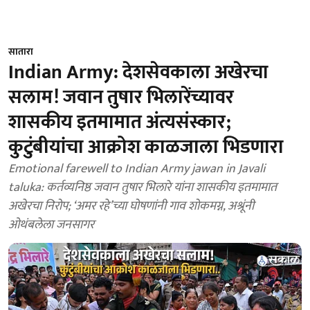
सातारा
Indian Army: देशसेवकाला अखेरचा
सलाम! जवान तुषार भिलारेंच्यावर
शासकीय इतमामात अंत्यसंस्कार;
कुटुंबीयांचा आक्रोश काळजाला भिडणारा
Emotional farewell to Indian Army jawan in Javali
taluka: कर्तव्यनिष्ठ जवान तुषार भिलारे यांना शासकीय इतमामात
अखेरचा निरोप; ‘अमर रहे’च्या घोषणांनी गाव शोकमग्न, अश्रूंनी
ओथंबलेला जनसागर