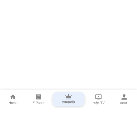
सबस्क्राईब
Home
E-Paper
लाईव्ह TV
सकाळ+