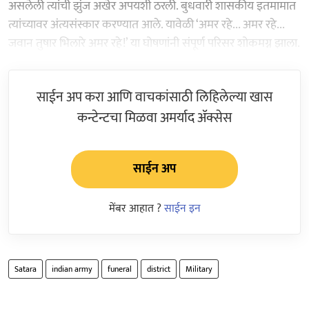
असलेली त्यांची झुंज अखेर अपयशी ठरली. बुधवारी शासकीय इतमामात
त्यांच्यावर अंत्यसंस्कार करण्यात आले. यावेळी ‘अमर रहे... अमर रहे...
जवान तुषार भिलारे अमर रहे!’ या घोषणांनी संपूर्ण परिसर शोकमग्न झाला.
साईन अप करा आणि वाचकांसाठी लिहिलेल्या खास
कन्टेन्टचा मिळवा अमर्याद ॲक्सेस
साईन अप
मेंबर आहात ?
साईन इन
Satara
indian army
funeral
district
Military