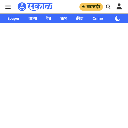
सबस्क्राईब
Epaper
ताज्या
देश
शहर
क्रीडा
Crime
साप्ताहिक