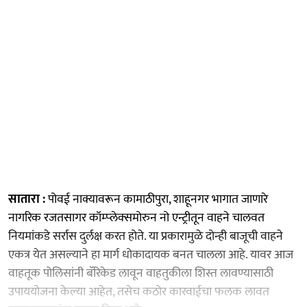
सातारा :
पोवई नाक्यावरून कामाठीपुरा, शाहूनगर भागात जाणारे
नागरिक रजतसागर कॉम्‍प्‍लेक्‍समोरुन नो एन्ट्रीतून वाहने चालवत
नियमांकडे सर्रास दुर्लक्ष करत होते. या प्रकारामुळे दोन्ही बाजूची वाहने
एकत्र येत असल्याने हा मार्ग धोकादायक बनत चालला आहे. यावर आज
वाहतूक पोलिसांनी बॅरिकेड लावून वाहतुकीला शिस्त लावण्यासाठी
उपाययोजना केल्या आहेत, तसेच कठोर कारवाईचा फलक लावत