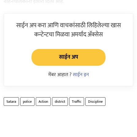
वाहनचालकांना इशारा दिला आहे.
साईन अप करा आणि वाचकांसाठी लिहिलेल्या खास
कन्टेन्टचा मिळवा अमर्याद ॲक्सेस
साईन अप
मेंबर आहात ?
साईन इन
Satara
police
Action
district
Traffic
Discipline