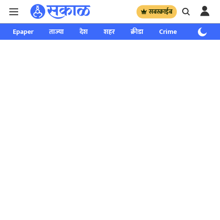
सबस्क्राईब
Epaper
ताज्या
देश
शहर
क्रीडा
Crime
साप्ताहिक