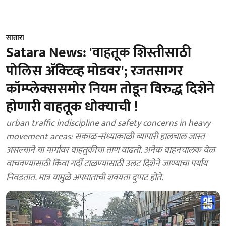
सातारा
Satara News: 'वाहतूक शिस्‍तीसाठी
पोलिस ॲक्‍टिव्‍ह मोडवर'; रजतसागर
कॉम्‍प्‍लेक्‍ससमोर नियम तोडून विरुद्ध दिशेने
होणारी वाहतूक धोक्‍याची !
urban traffic indiscipline and safety concerns in heavy
movement areas: सकाळ-संध्याकाळी व्यापारी हालचाल जास्त
असल्याने या मार्गावर वाहतुकीचा ताण वाढतो. अनेक वाहनचालक वेळ
वाचवण्यासाठी किंवा गर्दी टाळण्यासाठी उलट दिशेने जाण्याचा पर्याय
निवडतात. मात्र यामुळे अपघाताची शक्यता दुप्पट होते.