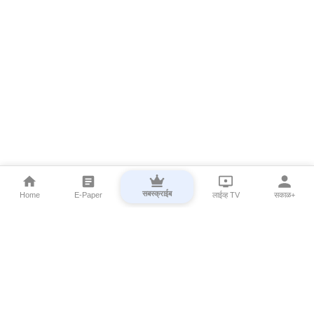
सबस्क्राईब
Home
E-Paper
लाईव्ह TV
सकाळ+