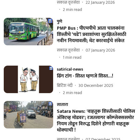
सकाळ वृत्तसेवा
22 January 2026
2
min read
पुणे
PMP Bus : पीएमपीचे आता चालकांना
शिस्तीचे ‘धडे’! प्रवाशांच्या सुरक्षिततेसाठी
नवीन नियमावली; थेट कारवाईचे संकेत
सकाळ वृत्तसेवा
07 January 2026
1
min read
satirical-news
ढिंग टांग - शिस्त म्हणजे शिस्त…!
ब्रिटिश नंदी
30 December 2025
2
min read
सातारा
Satara News: 'वाहतूक शिस्‍तीसाठी पोलिस
ॲक्‍टिव्‍ह मोडवर'; रजतसागर कॉम्‍प्‍लेक्‍ससमोर
नियम तोडून विरुद्ध दिशेने होणारी वाहतूक
धोक्‍याची !
सकाळ वृत्तसेवा
07 December 2025