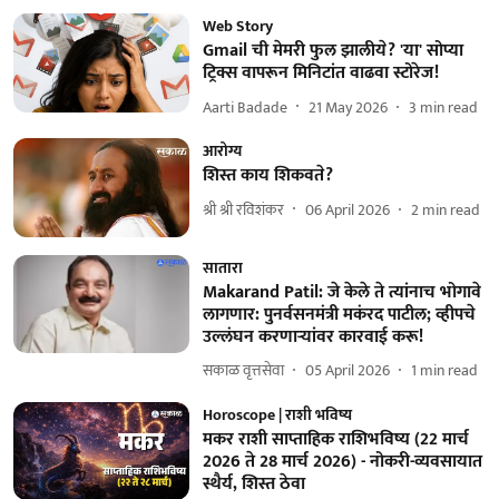
Web Story
Gmail ची मेमरी फुल झालीये? 'या' सोप्या
ट्रिक्स वापरून मिनिटांत वाढवा स्टोरेज!
Aarti Badade
21 May 2026
3
min read
आरोग्य
शिस्त काय शिकवते?
श्री श्री रविशंकर
06 April 2026
2
min read
सातारा
Makarand Patil: जे केले ते त्यांनाच भोगावे
लागणार: पुनर्वसनमंत्री मकंरद पाटील; व्हीपचे
उल्लंघन करणाऱ्यांवर कारवाई करू!
सकाळ वृत्तसेवा
05 April 2026
1
min read
Horoscope | राशी भविष्य
मकर राशी साप्ताहिक राशिभविष्य (22 मार्च
2026 ते 28 मार्च 2026) - नोकरी-व्यवसायात
स्थैर्य, शिस्त ठेवा