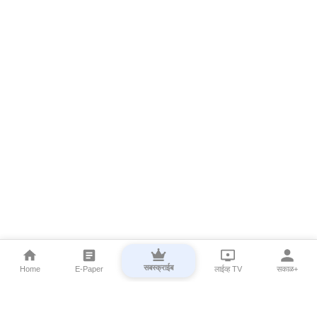
सबस्क्राईब
Home
E-Paper
लाईव्ह TV
सकाळ+