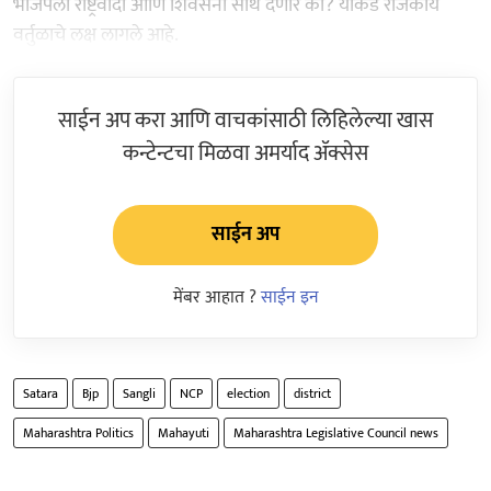
भाजपला राष्ट्रवादी आणि शिवसेना साथ देणार का? याकडे राजकीय
वर्तुळाचे लक्ष लागले आहे.
साईन अप करा आणि वाचकांसाठी लिहिलेल्या खास
कन्टेन्टचा मिळवा अमर्याद ॲक्सेस
साईन अप
मेंबर आहात ?
साईन इन
Satara
Bjp
Sangli
NCP
election
district
Maharashtra Politics
Mahayuti
Maharashtra Legislative Council news