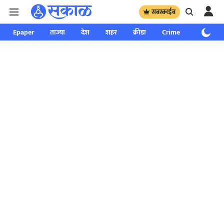
सबस्क्राईब
Epaper
ताज्या
देश
शहर
क्रीडा
Crime
साप्ताहिक