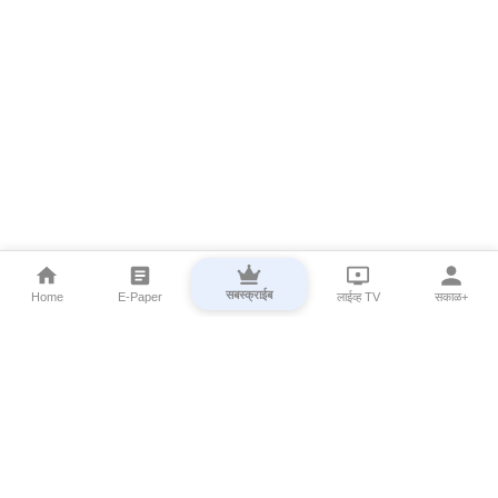
सबस्क्राईब
Home
E-Paper
लाईव्ह TV
सकाळ+