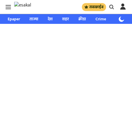
सबस्क्राईब
Epaper
ताज्या
देश
शहर
क्रीडा
Crime
साप्ताहिक