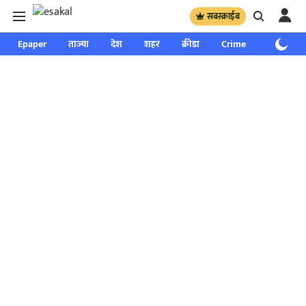
सबस्क्राईब
Epaper
ताज्या
देश
शहर
क्रीडा
Crime
साप्ताहिक