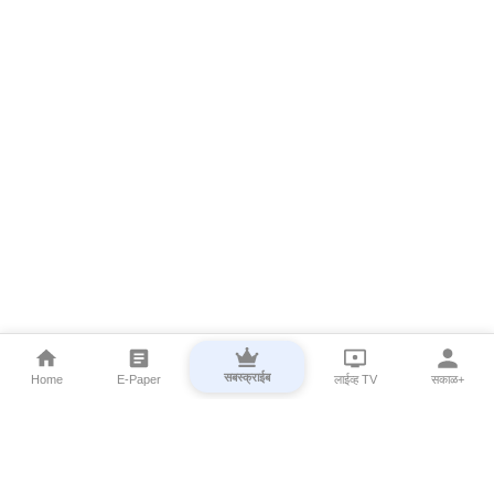
सबस्क्राईब
Home
E-Paper
लाईव्ह TV
सकाळ+