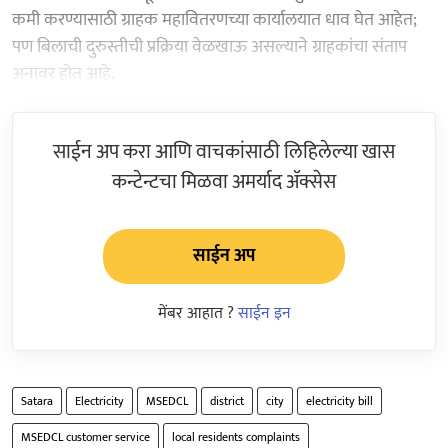
कमी करण्यासाठी ग्राहक महावितरणच्या कार्यालयात धाव घेत आहेत;
पण बिलाची दुरुस्तीची प्रक्रिया वेळखाऊ असल्याने ग्राहकांचा संताप
अनावर होत आहे.
साईन अप करा आणि वाचकांसाठी लिहिलेल्या खास
कन्टेन्टचा मिळवा अमर्याद ॲक्सेस
साईन अप
मेंबर आहात ?
साईन इन
Satara
Electricity
MSEDCL
district
city
electricity bill
MSEDCL customer service
local residents complaints