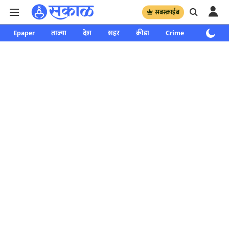
सबस्क्राईब
Epaper
ताज्या
देश
शहर
क्रीडा
Crime
साप्ताहिक