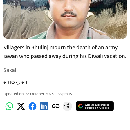
Villagers in Bhuiinj mourn the death of an army
jawan who passed away during his Diwali vacation.
Sakal
सकाळ वृत्तसेवा
Updated on
:
28 October 2025, 1:38 pm
IST
Add as a preferred
source on Google