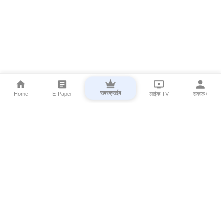
सबस्क्राईब
Home
E-Paper
लाईव्ह TV
सकाळ+
⌄
Marathi News