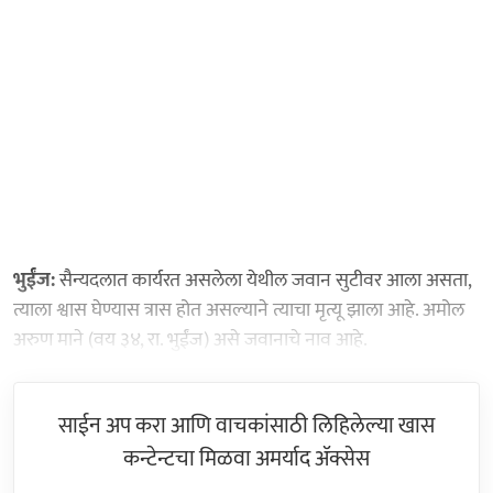
भुईंज:
सैन्यदलात कार्यरत असलेला येथील जवान सुटीवर आला असता,
त्याला श्वास घेण्यास त्रास होत असल्याने त्याचा मृत्यू झाला आहे. अमोल
अरुण माने (वय ३४, रा. भुईंज) असे जवानाचे नाव आहे.
साईन अप करा आणि वाचकांसाठी लिहिलेल्या खास
कन्टेन्टचा मिळवा अमर्याद ॲक्सेस