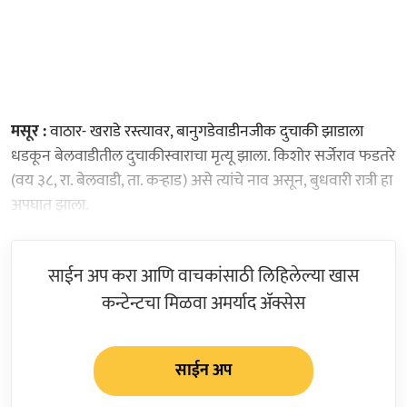
मसूर :
वाठार- खराडे रस्त्यावर, बानुगडेवाडीनजीक दुचाकी झाडाला
धडकून बेलवाडीतील दुचाकीस्वाराचा मृत्यू झाला. किशोर सर्जेराव फडतरे
(वय ३८, रा. बेलवाडी, ता. कऱ्हाड) असे त्यांचे नाव असून, बुधवारी रात्री हा
अपघात झाला.
साईन अप करा आणि वाचकांसाठी लिहिलेल्या खास
कन्टेन्टचा मिळवा अमर्याद ॲक्सेस
साईन अप