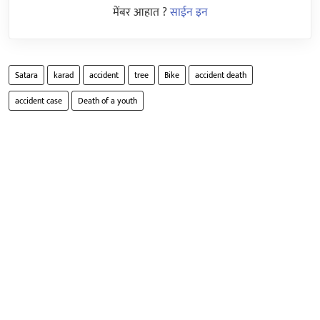
मेंबर आहात ?
साईन इन
Satara
karad
accident
tree
Bike
accident death
accident case
Death of a youth