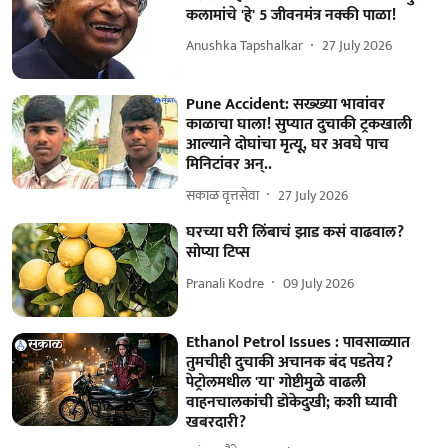
कलामांचे 'हे' 5 जीवनमंत्र नक्की पाळा!
Anushka Tapshalkar
27 July 2026
Pune Accident: सख्ख्या भावांवर
काळाचा घाला! सुप्यात दुचाकी ट्रकखाली
आल्याने दोघांचा मृत्यू, घर अवघे पाच
मिनिटांवर अन्..
सकाळ वृत्तसेवा
27 July 2026
घरच्या घरी लिंबाचं झाड कसं वाढवाल?
सोप्या टिप्स
Pranali Kodre
09 July 2026
Ethanol Petrol Issues : पावसाळ्यात
तुमचीही दुचाकी अचानक बंद पडतेय?
पेट्रोलमधील 'या' गोष्टीमुळे वाढली
वाहनचालकांची डोकेदुखी; कशी घ्यावी
खबरदारी?