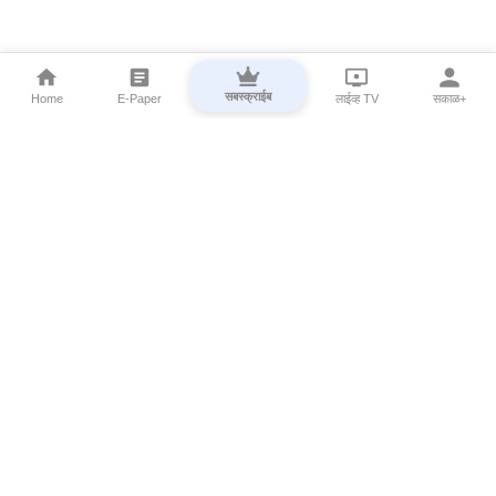
सबस्क्राईब
Home
E-Paper
लाईव्ह TV
सकाळ+
⌄
Marathi News
⌄
About Esakal
⌄
Digital Products
⌄
Sakal Programs