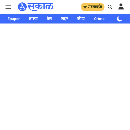
सबस्क्राईब
Epaper
ताज्या
देश
शहर
क्रीडा
Crime
साप्ताहिक