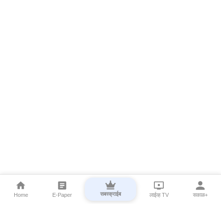
सबस्क्राईब
Home
E-Paper
लाईव्ह TV
सकाळ+