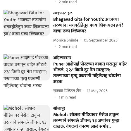
2
min read
लाइफस्टाइल
Bhagavad Gita for Youth: आजच्या
तरुणांना भगवद्गीतेतून काय शिकायला हवं?
वाचा एका क्लिकवर
Monika Shinde
05 September 2025
2
min read
अहिल्यानगर
Pune: आक्षेपार्ह पोस्टच्या वादात घरातून बाहेर
ओढलं, २२८ किमी दूर नेत मारहाण;
तरुणाच्या मृत्यू प्रकरणी महिलेसह चौघांना
अटक
सकाळ डिजिटल टीम
12 May 2025
1
min read
सोलापूर
Mohol : सोशल मीडियावर मेसेज टाकून
तरुणाने संपवले जीवन; १३ जणांवर गुन्हा
दाखल, वेगळचं कारण आलं समाेर..