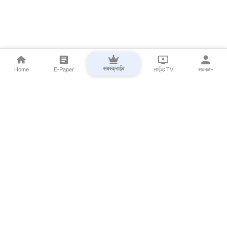
सबस्क्राईब
Home
E-Paper
लाईव्ह TV
सकाळ+
⌄
Marathi News
⌄
About Esakal
⌄
Digital Products