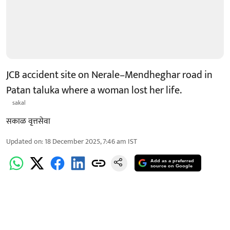
JCB accident site on Nerale–Mendheghar road in
Patan taluka where a woman lost her life.
sakal
सकाळ वृत्तसेवा
Updated on
:
18 December 2025, 7:46 am
IST
Add as a preferred
source on Google