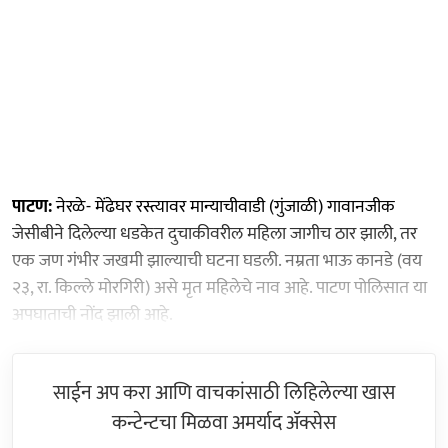
पाटण:
नेरळे- मेंढेघर रस्त्यावर मान्याचीवाडी (गुंजाळी) गावानजीक
जेसीबीने दिलेल्‍या धडकेत दुचाकीवरील महिला जागीच ठार झाली, तर
एक जण गंभीर जखमी झाल्याची घटना घडली. नम्रता भाऊ कानडे (वय
२३, रा. किल्ले मोरगिरी) असे मृत महिलेचे नाव आहे. पाटण पोलिसात या
अपघाताची नोंद झाली आहे.
साईन अप करा आणि वाचकांसाठी लिहिलेल्या खास
कन्टेन्टचा मिळवा अमर्याद ॲक्सेस