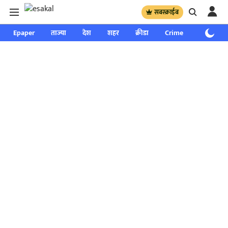
सबस्क्राईब
Epaper
ताज्या
देश
शहर
क्रीडा
Crime
साप्ताहिक