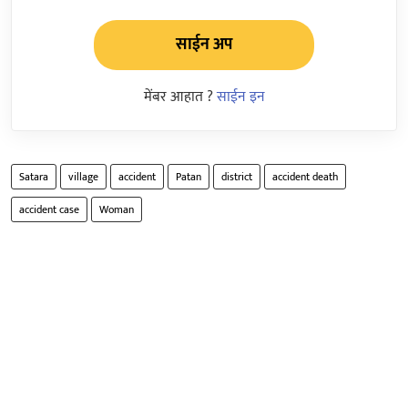
साईन अप
मेंबर आहात ?
साईन इन
Satara
village
accident
Patan
district
accident death
accident case
Woman