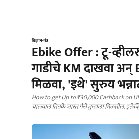
विज्ञान-तंत्र
Ebike Offer : टू-व्हीलर
गाडीचे KM दाखवा अन् 
मिळवा, 'इथे' सुरुय भन्
How to get Up to ₹30,000 Cashback on Ultr
चालवाल तितके जास्त पैसे तुम्हाला मिळतील. इलेक