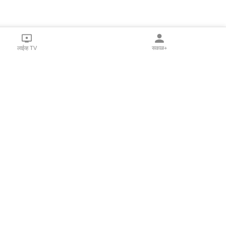
लाईव्ह TV
सकाळ+
l Programs
Print Products
Sakal Saptahik