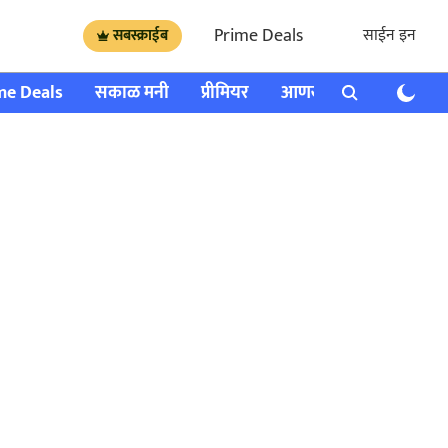
Prime Deals
साईन इन
सबस्क्राईब
me Deals
सकाळ मनी
प्रीमियर
आणखी
राशी भविष्य