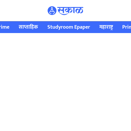
rime
साप्ताहिक
Studyroom Epaper
महाराष्ट्र
Pri