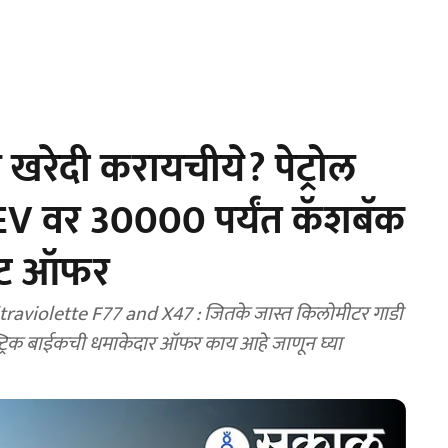
 खरेदी करायचीये? पेट्रोल
EV वर 30000 पर्यंत कॅशबॅक
नाट ऑफर
aviolette F77 and X47 : जितके जास्त किलोमीटर गाडी
्ट्रिक बाईकची धमाकेदार ऑफर काय आहे जाणून घ्या