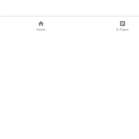
Home
E-Paper
Follow Us
Marathi News
Maharashtra N