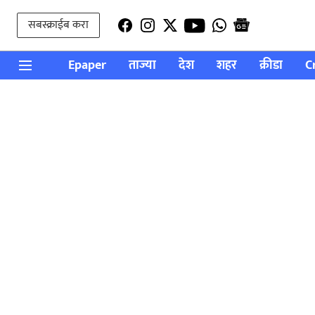
सबस्क्राईब करा
Epaper
ताज्या
देश
शहर
क्रीडा
C